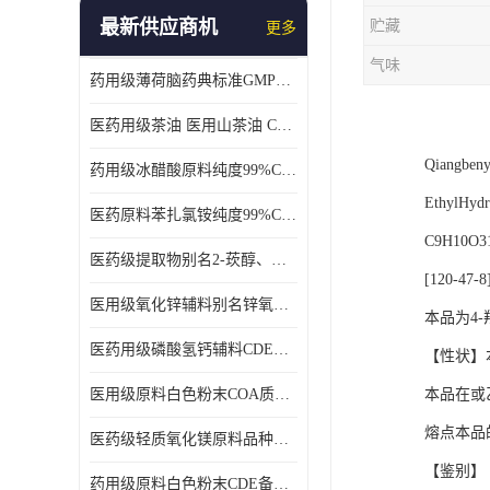
最新供应商机
贮藏
更多
气味
药用级薄荷脑药典标准GMP工厂
医药用级茶油 医用山茶油 COA质检 价格优 原料药
Qiangbenyi
药用级冰醋酸原料纯度99%CDE备案COA质检
EthylHydro
医药原料苯扎氯铵纯度99%CDE备案500g/瓶
C9H10O31
医药级提取物别名2-莰醇、龙脑1kg/袋
[120-47-8
医用级氧化锌辅料别名锌氧粉CDE备案cas1314-13-2
本品为4-羟
医药用级磷酸氢钙辅料CDE备案CAS7757-93-9
【性状】本
医用级原料白色粉末COA质检同行CAS113-92-8
本品在或乙
熔点本品的熔
医药级轻质氧化镁原料品种多 有 质量好GMP认证 CDE备案
【鉴别】（
药用级原料白色粉末CDE备案cas56-75-7