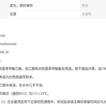
遮光，密封保存
性状
无臭
水溶性
zhi
xybenzoate
66.18
]
基苯甲酸乙酯，由乙醇和对羟基苯甲酸酯化而成。按干燥品计算，含C9H10O3
品为白色结晶性粉末。
醇中易溶，在水中几乎不溶。
点（通则0612）为115~118℃。
1）在含量测定项下记录的色谱图中，供试品溶液主峰的保留时间应与