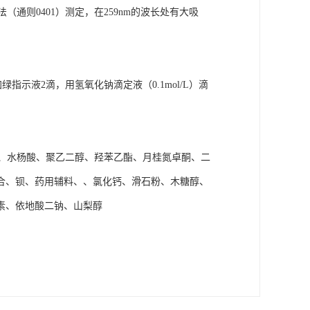
（通则0401）测定，在259nm的波长处有大吸
指示液2滴，用氢氧化钠滴定液（0.1mol/L）滴
、水杨酸、聚乙二醇、羟苯乙酯、月桂氮卓酮、二
合、钡、药用辅料、、氯化钙、滑石粉、木糖醇、
素、依地酸二钠、山梨醇