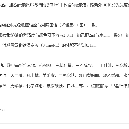
，加乙醇溶解并稀释制成每1ml中约含5μg溶液，照紫外-可见分光光度法
的红外光吸收图谱应与对照图谱（光谱集850图）一致。
取溶液的澄清度与颜色项下溶液2.0ml，加乙醇2ml与水5ml，摇匀，加绿
消耗氢氧化钠滴定液（0.1mol/L）的体积不得过0.1ml。
、羧甲基纤维素钠、枸橼酸、液状石蜡、三乙醇胺、二甲硅油、氧化锌
甘油、丙二醇、凡士林、羊毛脂、二氧化钛、聚山梨酯80、聚乙烯醇、水
草醛、壳聚糖、化学试剂、硬脂酸镁、白凡士林、、碳酸氢钠、甲基纤维
.com