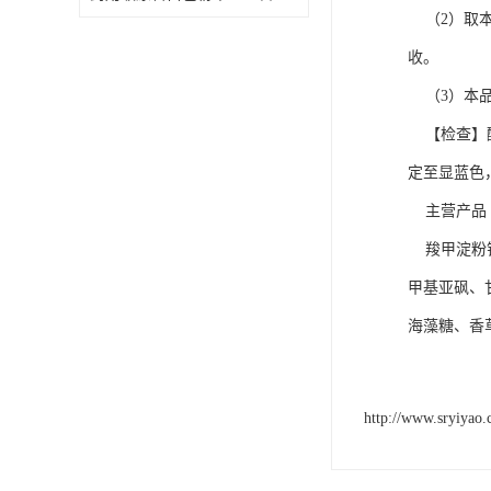
（2）取本品
收。
（3）本品
【检查】酸度
定至显蓝色，
主营产品
羧甲淀粉钠
甲基亚砜、
海藻糖、香
http://www.sryiyao