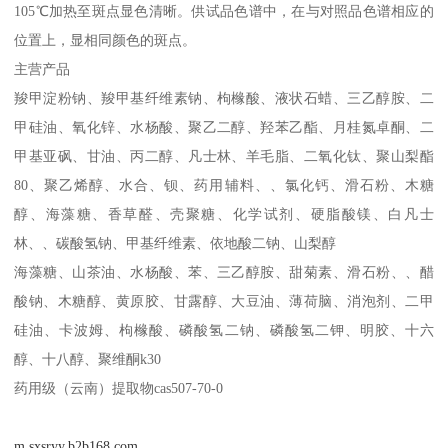
105℃加热至斑点显色清晰。供试品色谱中，在与对照品色谱相应的
位置上，显相同颜色的斑点。
主营产品
羧甲淀粉钠、羧甲基纤维素钠、枸橼酸、液状石蜡、三乙醇胺、二
甲硅油、氧化锌、水杨酸、聚乙二醇、羟苯乙酯、月桂氮卓酮、二
甲基亚砜、甘油、丙二醇、凡士林、羊毛脂、二氧化钛、聚山梨酯
80、聚乙烯醇、水合、钡、药用辅料、、氯化钙、滑石粉、木糖
醇、海藻糖、香草醛、壳聚糖、化学试剂、硬脂酸镁、白凡士
林、、碳酸氢钠、甲基纤维素、依地酸二钠、山梨醇
海藻糖、山茶油、水杨酸、苯、三乙醇胺、甜菊素、滑石粉、、醋
酸钠、木糖醇、黄原胶、甘露醇、大豆油、薄荷脑、消泡剂、二甲
硅油、卡波姆、枸橼酸、磷酸氢二钠、磷酸氢二钾、明胶、十六
醇、十八醇、聚维酮k30
药用级（云南）提取物cas507-70-0
m.sxsryy.b2b168.com