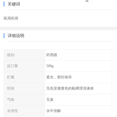
道
关键词
医用药用
详细说明
级别
药用级
起订量
500g
贮藏
遮光，密封保存
性状
无色至微黄色的黏稠澄清液体
气味
无臭
水溶性
水中溶解