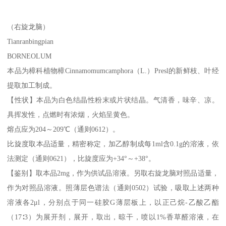
（右旋龙脑）
Tianranbingpian
BORNEOLUM
本品为樟科植物樟Cinnamomumcamphora（L.）Presl的新鲜枝、叶经
提取加工制成。
【性状】本品为白色结晶性粉末或片状结晶。气清香，味辛、凉。
具挥发性，点燃时有浓烟，火焰呈黄色。
熔点应为204～209℃（通则0612）。
比旋度取本品适量，精密称定，加乙醇制成每1ml含0.1g的溶液，依
法测定（通则0621），比旋度应为+34°～+38°。
【鉴别】取本品2mg，作为供试品溶液。另取右旋龙脑对照品适量，
作为对照品溶液。照薄层色谱法（通则0502）试验，吸取上述两种
溶液各2μl，分别点于同一硅胶G薄层板上，以正己烷-乙酸乙酯
（17∶3）为展开剂，展开，取出，晾干，喷以1%香草醛溶液，在