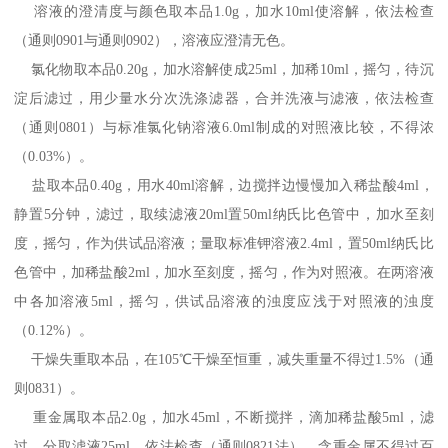
溶液的澄清度与颜色取本品1.0g，加水10ml使溶解，依法检查
（通则0901与通则0902），溶液应澄清无色。
氯化物取本品0.20g，加水溶解使成25ml，加稀10ml，摇匀，待沉
淀后滤过，用少量水分次洗涤滤器，合并洗液与滤液，依法检查
（通则0801）与标准氯化钠溶液6.0ml制成的对照液比较，不得浓
（0.03%）。
盐取本品0.40g，用水40ml溶解，边搅拌边慢慢加入稀盐酸4ml，
静置5分钟，滤过，取续滤液20ml置50ml纳氏比色管中，加水至刻
度，摇匀，作为供试品溶液；量取标准钾溶液2.4ml，置50ml纳氏比
色管中，加稀盐酸2ml，加水至刻度，摇匀，作为对照液。在两溶液
中各加溶液5ml，摇匀，供试品溶液的浊度应浅于对照液的浊度
（0.12%）。
干燥失重取本品，在105℃干燥至恒重，减失重量不得过1.5%（通
则0831）。
重金属取本品2.0g，加水45ml，不断搅拌，滴加稀盐酸5ml，滤
过，分取滤液25ml，依法检查（通则0821法），含重金属不得过百