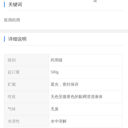
道
关键词
医用药用
详细说明
级别
药用级
起订量
500g
贮藏
遮光，密封保存
性状
无色至微黄色的黏稠澄清液体
气味
无臭
水溶性
水中溶解