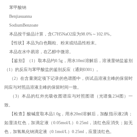
苯甲酸钠
Benjiasuanna
SodiumBenzoate
本品按干燥品计算，含C7H5NaO2应为98.0%～102.0%。
【性状】本品为白色颗粒、粉末或结晶性粉末。
本品在水中易溶，在乙醇中微溶。
【鉴别】（1）取本品约0.5g，用水10ml溶解后，溶液显钠盐鉴别
（1）的反应与苯甲酸盐的鉴别反应（通则0301）。
（2）在含量测定项下记录的色谱图中，供试品溶液主峰的保留时
间应与对照品溶液主峰的保留时间一致。
（3）本品的红外光吸收图谱应与对照图谱（光谱集234图）一
致。
【检查】酸碱度取本品1.0g，用水20ml溶解后，加酞指示液2滴；
如显淡红色，加滴定液（0.05mol/L）0.25ml，淡红色应消失；如无
色，加氢氧化钠滴定液（0.1mol/L）0.25ml，应显淡红色。