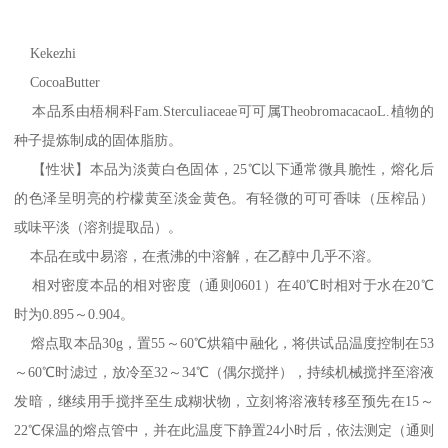
Kekezhi
CocoaButter
本品系由梧桐科Fam.Sterculiaceae可可属TheobromacacaoL.植物的
种子提炼制成的固体脂肪。
【性状】本品为淡黄白色固体，25℃以下通常微具脆性，熔化后
的色泽呈明亮的柠檬黄至淡金黄色。有轻微的可可香味（压榨品）
或味平淡（溶剂提取品）。
本品在或中易溶，在煮沸的中溶解，在乙醇中几乎不溶。
相对密度本品的相对密度（通则0601）在40℃时相对于水在20℃
时为0.895～0.904。
熔点取本品30g，置55～60℃烘箱中融化，将供试品温度控制在53
～60℃时滤过，放冷至32～34℃（偶尔搅拌），持续机械搅拌至溶液
发暗，继续用手搅拌至生成糊状物，立刻将溶液转移至预先在15～
22℃保温的熔点管中，并在此温度下静置24小时后，依法测定（通则