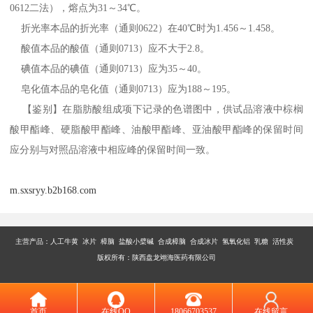
0612二法），熔点为31～34℃。
折光率本品的折光率（通则0622）在40℃时为1.456～1.458。
酸值本品的酸值（通则0713）应不大于2.8。
碘值本品的碘值（通则0713）应为35～40。
皂化值本品的皂化值（通则0713）应为188～195。
【鉴别】在脂肪酸组成项下记录的色谱图中，供试品溶液中棕榈
酸甲酯峰、硬脂酸甲酯峰、油酸甲酯峰、亚油酸甲酯峰的保留时间
应分别与对照品溶液中相应峰的保留时间一致。
m.sxsryy.b2b168.com
主营产品：
人工牛黄 冰片 樟脑 盐酸小檗碱 合成樟脑 合成冰片 氢氧化铝 乳糖 活性炭
版权所有：陕西盘龙翊海医药有限公司
首页
在线QQ
18066703537
在线留言