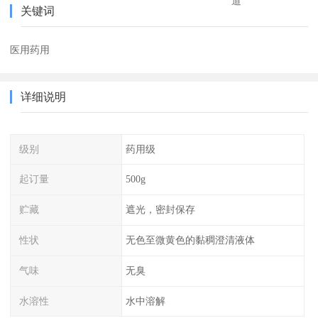
道
关键词
医用药用
详细说明
级别
药用级
起订量
500g
贮藏
遮光，密封保存
性状
无色至微黄色的黏稠澄清液体
气味
无臭
水溶性
水中溶解