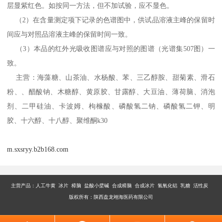
层显紫红色。如按同一方法，但不加试验，应不显色。
（2）在含量测定项下记录的色谱图中，供试品溶液主峰的保留时
间应与对照品溶液主峰的保留时间一致。
（3）本品的红外光吸收图谱应与对照的图谱（光谱集507图）一
致。
主营：海藻糖、山茶油、水杨酸、苯、三乙醇胺、甜菊素、滑石
粉、、醋酸钠、木糖醇、黄原胶、甘露醇、大豆油、薄荷脑、消泡
剂、二甲硅油、卡波姆、枸橼酸、磷酸氢二钠、磷酸氢二钾、明
胶、十六醇、十八醇、聚维酮k30
m.sxsryy.b2b168.com
主营产品：
人工牛黄 冰片 樟脑 盐酸小檗碱 合成樟脑 合成冰片 氢氧化铝 乳糖 活性炭
版权所有：陕西盘龙翊海医药有限公司