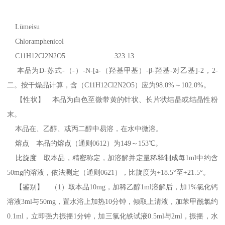
Lümeisu
Chloramphenicol
C11H12Cl2N2O5 323.13
本品为D-苏式-（-）-N-[a-（羟基甲基）-β-羟基-对乙基]-2，2-
二。按干燥品计算，含（C11H12Cl2N2O5）应为98.0%～102.0%。
【性状】 本品为白色至微带黄的针状、长片状结晶或结晶性粉
末。
本品在、乙醇、或丙二醇中易溶，在水中微溶。
熔点 本品的熔点（通则0612）为149～153℃。
比旋度 取本品，精密称定，加溶解并定量稀释制成每1ml中约含
50mg的溶液，依法测定（通则0621），比旋度为+18.5°至+21.5°。
【鉴别】 （1）取本品10mg，加稀乙醇1ml溶解后，加1%氯化钙
溶液3ml与50mg，置水浴上加热10分钟，倾取上清液，加苯甲酰氯约
0.1ml，立即强力振摇1分钟，加三氯化铁试液0.5ml与2ml，振摇，水