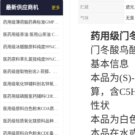
最新供应商机
贮藏
遮光
更多
气味
无臭
药用级薄荷脑药典标准GMP工厂
药用级门冬
医药用级茶油 医用山茶油 COA质检 价格优 原料药
药用级冰醋酸原料纯度99%CDE备案COA质检
门冬酸鸟
医药原料苯扎氯铵纯度99%CDE备案500g/瓶
基本信息
医药级提取物别名2-莰醇、龙脑1kg/袋
本品为(S)
医用级氧化锌辅料别名锌氧粉CDE备案cas1314-13-2
算，含C5H
医药用级磷酸氢钙辅料CDE备案CAS7757-93-9
性状
医用级原料白色粉末COA质检同行CAS113-92-8
本品为白
医药级轻质氧化镁原料品种多 有 质量好GMP认证 CDE备案
本品在水
药用级原料白色粉末CDE备案cas56-75-7