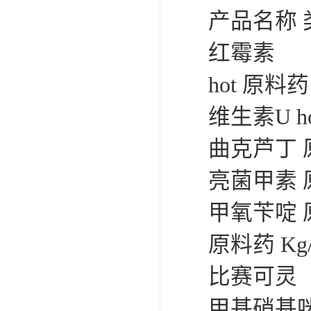
产品名称 
红霉素 
hot 原料
维生素U h
曲克芦丁 
亮菌甲素 
甲氧苄啶 
原料药 Kg
比赛可灵（
甲基硝基咪