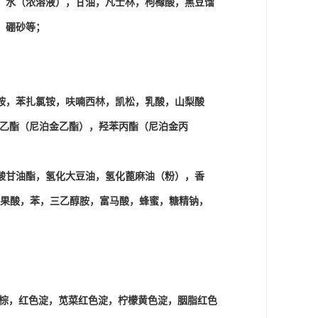
，水（浓溶液），甘油，凡士林，枸橼酸，黑豆馏
，硼砂等；
铵，苯扎氯铵，呋喃西林，凯松，乳酸，山梨酸
苯乙酯（尼泊金乙酯），羟苯丙酯（尼泊金丙
酸甘油酯，氢化大豆油，氢化蓖麻油（粉），香
-苹果酸，苯，三乙醇胺，富马酸，蜂蜜，糖精钠，
力棕，红色淀，苋菜红色淀，柠檬黄色淀，胭脂红色