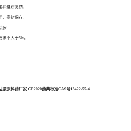
围神经病类药。
光，密封保存。
钴胺
求不大于5lx。
原料药厂家 CP2020药典标准CAS号13422-55-4