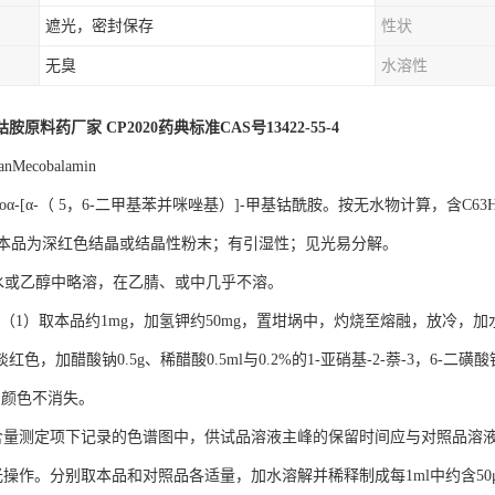
遮光，密封保存
性状
无臭
水溶性
原料药厂家 CP2020药典标准CAS号13422-55-4
anMecobalamin
[α-（ 5，6-二甲基苯并咪唑基）]-甲基钴酰胺。按无水物计算，含C63H91CoN
品为深红色结晶或结晶性粉末；有引湿性；见光易分解。
乙醇中略溶，在乙腈、或中几乎不溶。
（1）取本品约1mg，加氢钾约50mg，置坩埚中，灼烧至熔融，放冷，加
色，加醋酸钠0.5g、稀醋酸0.5ml与0.2%的1-亚硝基-2-萘-3，6-二磺
，颜色不消失。
量测定项下记录的色谱图中，供试品溶液主峰的保留时间应与对照品溶
操作。分别取本品和对照品各适量，加水溶解并稀释制成每1ml中约含50μ