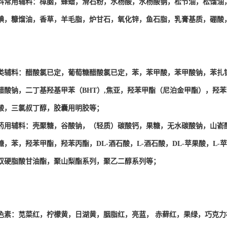
科常用辅料：樟脑，蜂蜡，滑石粉，水杨酸，水杨酸钠，松节油，松馏油
碘，糠馏油，香草，羊毛脂，炉甘石，氧化锌，鱼石脂，乳膏基质，硼酸
类辅料：醋酸氯已定，葡萄糖醋酸氯已定，苯，苯甲酸，苯甲酸钠，苯扎
醋酸钠，二丁基羟基甲苯（BHT）,焦亚，羟苯甲酯（尼泊金甲酯），羟
酸，三氯叔丁醇，胶囊用明胶等；
药用辅料：壳聚糖，谷酸钠，（轻质）碳酸钙，果糖，无水碳酸钠，山嵛
糖，苯，羟苯甲酯，羟苯丙酯，DL-酒石酸，L-酒石酸，DL-苹果酸，L
双硬脂酸甘油酯，聚山梨酯系列，聚乙二醇系列等；
色素：苋菜红，柠檬黄，日湖黄，胭脂红，亮蓝， 赤藓红，果绿，巧克