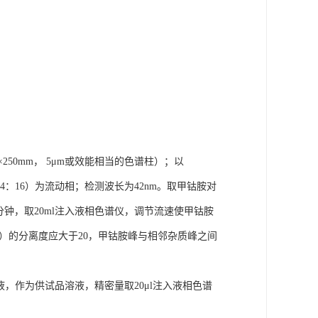
×250mm， 5μm或效能相当的色谱柱）；以
腈（84：16）为流动相；检测波长为42nm。取甲钴胺对
0分钟，取20ml注入液相色谱仪，调节流速使甲钴胺
2）的分离度应大于20，甲钴胺峰与相邻杂质峰之间
液，作为供试品溶液，精密量取20μl注入液相色谱