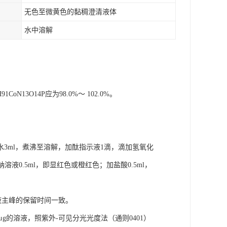
无色至微黄色的黏稠澄清液体
水中溶解
13O14P应为98.0%～ 102.0%。
水3ml，煮沸至溶解，加酞指示液1滴，滴加氢氧化
酸钠溶液0.5ml，即显红色或橙红色；加盐酸0.5ml，
液主峰的保留时间一致。
g的溶液，照紫外-可见分光光度法（通则0401）