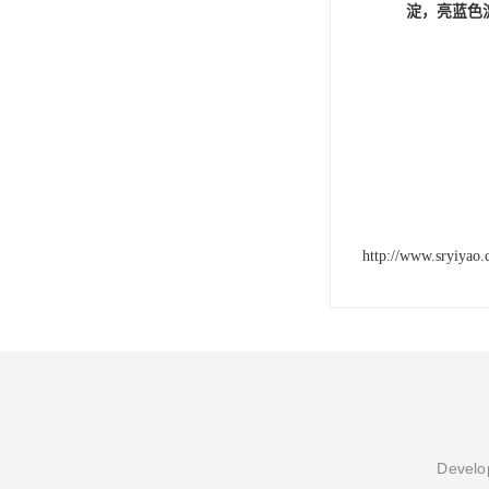
淀，亮蓝色
http://www.sryiyao
Develop