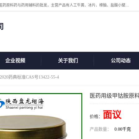
陕西盘龙翊海医药有限公司是一家民营科技型中小企业，公司核心专注医药原料药与药用辅料的批发，主营产品有人工牛黄、冰片、樟脑、盐酸小檗碱、氢氧化铝、枸橼酸喷托维林、甲硝唑、维生素B、维生素C、维生素E、克霉唑、利巴韦林、氯化铵等。
司
企业视频
关于我们
公司动态
0药典标准CAS号13422-55-4
医药用级甲钴胺原料药厂家
面议
价格：
产品数量：
0.00千克