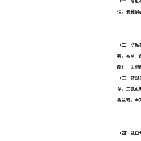
（一）皮肤
油，聚维酮
（二）防腐
钾，香草，
酯），山梨
（三）常规
草，三氯蔗
香兰素，单
（四）进口