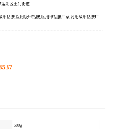
市莲湖区土门街道
级甲钴胺,医用级甲钴胺,医用甲钴胺厂家,药用级甲钴胺厂
3537
500g