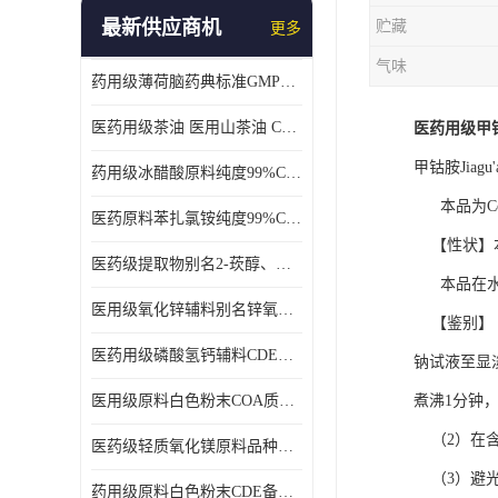
最新供应商机
贮藏
更多
气味
药用级薄荷脑药典标准GMP工厂
医药用级茶油 医用山茶油 COA质检 价格优 原料药
医药用级甲钴胺
甲钴胺Jiagu'
药用级冰醋酸原料纯度99%CDE备案COA质检
本品为Coα-
医药原料苯扎氯铵纯度99%CDE备案500g/瓶
【性状】本
医药级提取物别名2-莰醇、龙脑1kg/袋
本品在水或
医用级氧化锌辅料别名锌氧粉CDE备案cas1314-13-2
【鉴别】 
医药用级磷酸氢钙辅料CDE备案CAS7757-93-9
钠试液至显淡红
医用级原料白色粉末COA质检同行CAS113-92-8
煮沸1分钟
（2）在含
医药级轻质氧化镁原料品种多 有 质量好GMP认证 CDE备案
（3）避光
药用级原料白色粉末CDE备案cas56-75-7