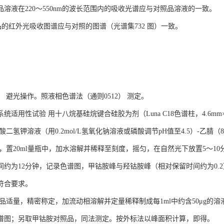
品溶液在220～550nm的波长范围内的吸收光谱应与对照品溶液的一致。
的红外光吸收图谱应与对照的图谱（光谱集732 图）一致。
 避光操作。照液相色谱法（通则0512） 测定。
统适用性试验 用十八烷基硅烷键合硅胶为剂（Luna C18色谱柱，4.6mm
l/L磷酸二氢钾溶液（用0.2mol/L氢氧化钠溶液或磷酸调节pH值至4.5）-乙
g，置20ml量瓶中，加水溶解并稀释至刻度，摇匀，在自然光下放置5～1
间约为12分钟，记录色谱图，甲钴胺峰与羟钴胺峰（相对保留时间约为0.
符合要求。
品适量，精密称定，加流动相溶解并定量稀释制成每1ml中约含50μg的溶
谱图；另取甲钴胺对照品，同法测定。按外标法以峰面积计算，即得。