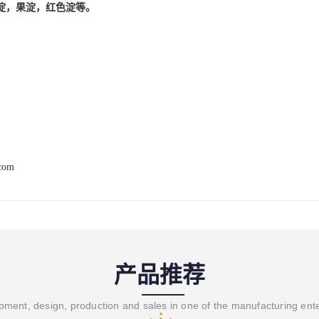
淀，果淀，红色淀等。
.com
产品推荐
ment, design, production and sales in one of the manufacturing ent