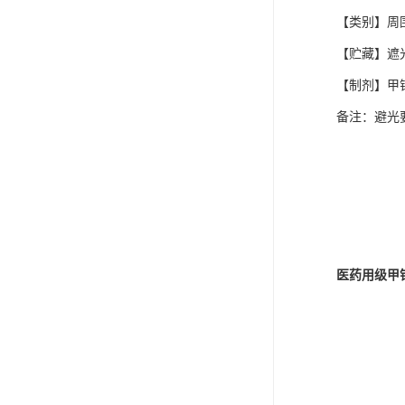
【类别】周
【贮藏】遮
【制剂】甲
备注：避光要
医药用级甲钴胺