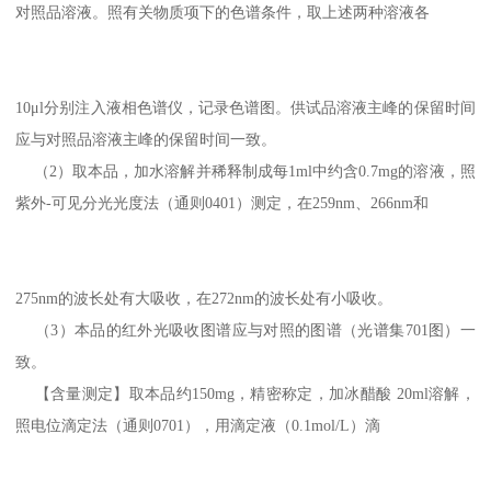
对照品溶液。照有关物质项下的色谱条件，取上述两种溶液各
10μl分别注入液相色谱仪，记录色谱图。供试品溶液主峰的保留时间
应与对照品溶液主峰的保留时间一致。
（2）取本品，加水溶解并稀释制成每1ml中约含0.7mg的溶液，照
紫外-可见分光光度法（通则0401）测定，在259nm、266nm和
275nm的波长处有大吸收，在272nm的波长处有小吸收。
（3）本品的红外光吸收图谱应与对照的图谱（光谱集701图）一
致。
【含量测定】取本品约150mg，精密称定，加冰醋酸 20ml溶解，
照电位滴定法（通则0701），用滴定液（0.1mol/L）滴