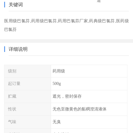
道
关键词
医用级巴氯芬,药用级巴氯芬,药用巴氯芬厂家,药典级巴氯芬,医药级
巴氯芬
详细说明
级别
药用级
起订量
500g
贮藏
遮光，密封保存
性状
无色至微黄色的黏稠澄清液体
气味
无臭