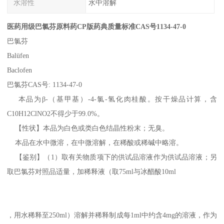
水溶性
水中溶解
医药用级巴氯芬原料药CP版药典质量标准CAS号1134-47-0
巴氯芬
Balüfen
Baclofen
巴氯芬CAS号: 1134-47-0
本品为β-（基甲基）-4-氯-氢化肉桂酸。按干燥品计算，含
C10H12ClNO2不得少于99.0%。
【性状】本品为白色或类白色结晶性粉末；无臭。
本品在水中微溶，在中微溶解，在稀酸或稀碱中略溶。
【鉴别】（1）取有关物质项下的供试品溶液作为供试品溶液；另
取巴氯芬对照品适量，加稀释液（取75ml与冰醋酸10ml
，用水稀释至250ml）溶解并稀释制成每1ml中约含4mg的溶液，作为