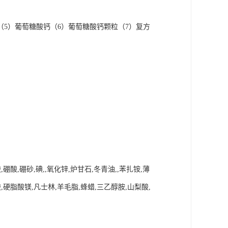
（5）葡萄糖酸钙（6）葡萄糖酸钙颗粒（7）复方
酸,硼砂,碘,,氧化锌,炉甘石,冬青油,,苯扎铵,薄
,硬脂酸镁,凡士林,羊毛脂,蜂蜡,三乙醇胺,山梨酸,