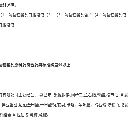
密封保存。
（1）葡萄糖酸钙口服溶液（2）（3）葡萄糖酸钙含片（4）葡萄糖酸钙液
口服溶液
萄糖酸钙原料药符合药典标准纯度99以上
有限公司主要经营：,氯已定,,聚维酮碘,间苯二,鱼石脂,鞣酸,松节油,,乳酸,硼
油,黑豆馏油,尼泊金甲酯,苯甲酸钠,软皂,甲紫，羊毛脂，滑石粉,淀粉,硬脂酸
晶纤维素,阿拉伯胶,乳糖,蔗糖。