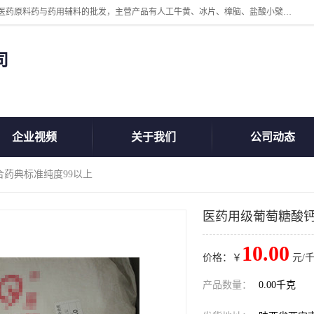
陕西盘龙翊海医药有限公司是一家民营科技型中小企业，公司核心专注医药原料药与药用辅料的批发，主营产品有人工牛黄、冰片、樟脑、盐酸小檗碱、氢氧化铝、枸橼酸喷托维林、甲硝唑、维生素B、维生素C、维生素E、克霉唑、利巴韦林、氯化铵等。
司
企业视频
关于我们
公司动态
合药典标准纯度99以上
医药用级葡萄糖酸钙
10.00
价格：￥
元/千
产品数量：
0.00千克