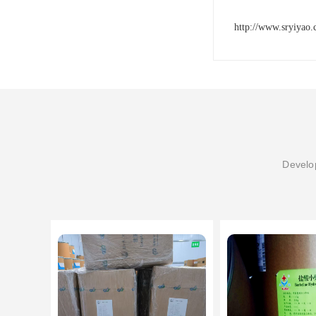
http://www.sryiyao
Develop