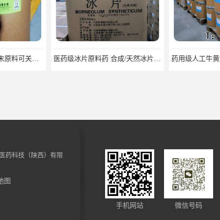
医药级冰片原料药 合成/天然冰片药典标准原料
药用级人工牛黄原料药cp2025资质齐全
医药科技（陕西）有限
地图
医药用级枸橼酸钾CP20药典标准品种多 有 质量好 含量高
医用级原料药枸橼酸 CDE备案 COA质检随货同行
手机网站
微信号码