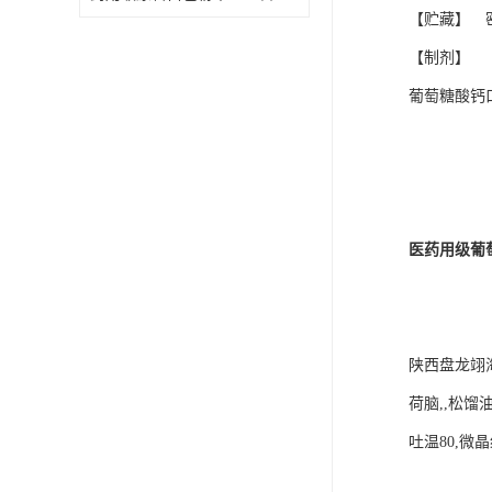
【贮藏】 
【制剂】 
葡萄糖酸钙
医药用级葡
陕西盘龙翊海
荷脑,,松馏
吐温80,微