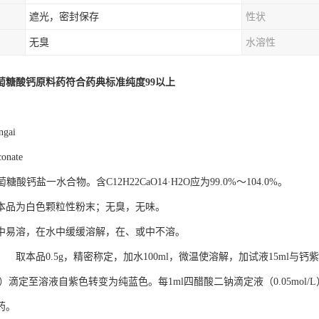
遮光，密封保存
性状
无臭
水溶性
萄糖酸钙原料药符合药典标准纯度99以上
ngai
conate
糖酸钙盐一水合物。含C12H22CaO14·H2O应为99.0%～104.0%。
本品为白色颗粒性粉末；无臭，无味。
中易溶，在水中缓缓溶解，在、或中不溶。
 取本品0.5g，精密称定，加水100ml，微温使溶解，加试液15ml与钙
l/L）滴定至溶液自紫色转变为纯蓝色。每1ml四醋酸二钠滴定液（0.05mol/L）相当
药。