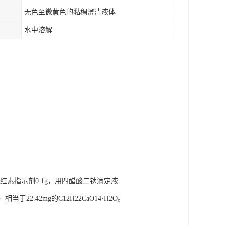
无色至微黄色的黏稠澄清液体
水中溶解
紫红素指示剂0.1g，用四醋酸二钠滴定液
于22.42mg的C12H22CaO14·H2O。