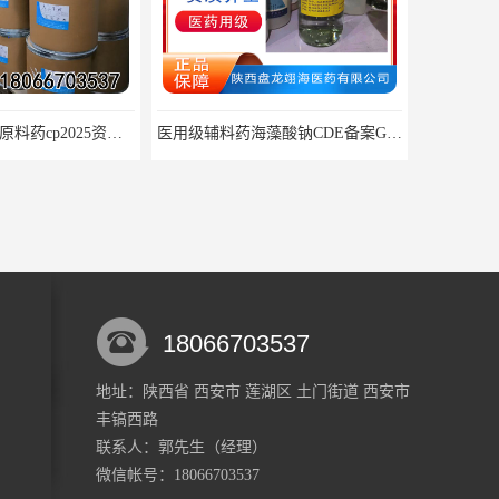
医用级辅料药海藻酸钠CDE备案GMP COA质检
药用级过氧化辅料25kg/桶 CDE备案CP20药典标准
18066703537
地址：陕西省 西安市 莲湖区 土门街道 西安市
丰镐西路
药用级对羟基苯甲酸甲酯原料CDE备案纯度991kg起
用级原料药度米粉别名宁CDE备案CP20药典标准
联系人：郭
先生
（经理）
微信帐号：18066703537