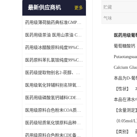
最新供应商机
贮藏
更多
气味
药用级薄荷脑药典标准GMP工厂
医药用级茶油 医用山茶油 COA质检 价格优 原料药
医药用级葡
葡萄糖酸钙
药用级冰醋酸原料纯度99%CDE备案COA质检
Putaotangsua
医药原料苯扎氯铵纯度99%CDE备案500g/瓶
Calcium Glu
医药级提取物别名2-莰醇、龙脑1kg/袋
本品为D-葡萄
医用级氧化锌辅料别名锌氧粉CDE备案cas1314-13-2
【性状】 
医药用级磷酸氢钙辅料CDE备案CAS7757-93-9
本品在沸水
医用级原料白色粉末COA质检同行CAS113-92-8
【含量测定】
（0.05mo
医药级轻质氧化镁原料品种多 有 质量好GMP认证 CDE备案
【类别】 
药用级原料白色粉末CDE备案cas56-75-7