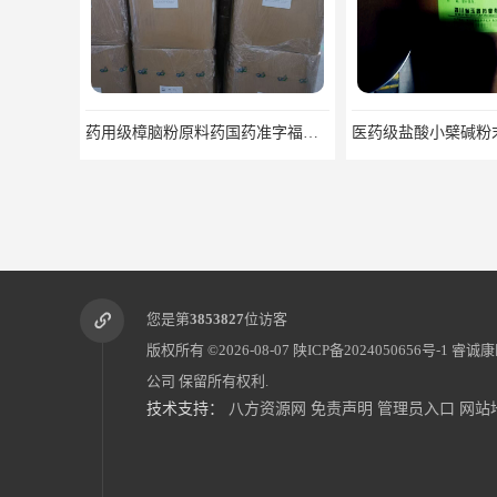
医药级盐酸小檗碱粉末原料可关联审评
您是第
3853827
位访客
版权所有 ©2026-08-07
陕ICP备2024050656号-1
睿诚康
公司
保留所有权利.
技术支持：
八方资源网
免责声明
管理员入口
网站
药用级枸橼酸钠原料CDE备案CP20药典标准CAS6132-04-3