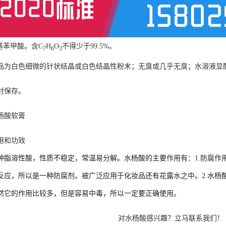
基苯甲酸。含C
H
O
不得少于99.5%。
7
6
3
品为白色细微的针状结晶或白色结晶性粉末；无臭或几乎无臭；水溶液显
封保存。 
杨酸软膏
用和功效
种脂溶性酸，性质不稳定，常温易分解。水杨酸的主要作用有：1.防腐作
反应，所以是一种防腐剂。被广泛应用于化妆品还有花露水之中。2.水杨
然它的作用比较多，但是容易中毒，所以一定要正确使用。
对水杨酸感兴趣？立马联系我们！