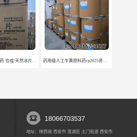
药用级人工牛黄原料药cp2025资质齐全
医用级辅料药海藻酸钠CDE备案GMP COA质检
18066703537
地址：陕西省 西安市 莲湖区 土门街道 西安市