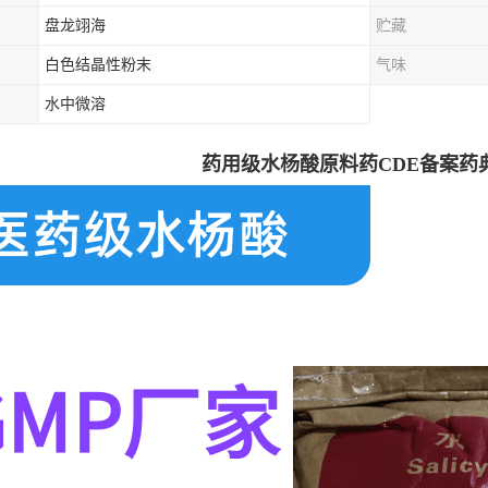
盘龙翊海
贮藏
白色结晶性粉末
气味
水中微溶
药用级水杨酸原料药CDE备案药