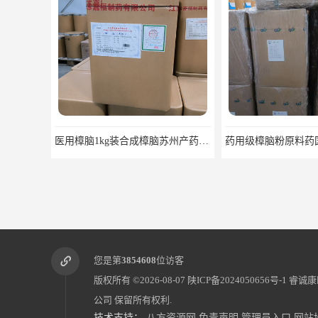
药用级樟脑粉原料药国药准字福建青松
您是第
3854608
位访客
版权所有 ©2026-08-07
陕ICP备2024050656号-1
睿诚康
公司
保留所有权利.
技术支持：
八方资源网
免责声明
管理员入口
网站