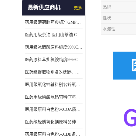
最新供应商机
品牌
更多
性状
药用级薄荷脑药典标准GMP工厂
水溶性
医药用级茶油 医用山茶油 COA质检 价格优 原料药
药用级冰醋酸原料纯度99%CDE备案COA质检
医药原料苯扎氯铵纯度99%CDE备案500g/瓶
医药级提取物别名2-莰醇、龙脑1kg/袋
医用级氧化锌辅料别名锌氧粉CDE备案cas1314-13-2
医药用级磷酸氢钙辅料CDE备案CAS7757-93-9
医用级原料白色粉末COA质检同行CAS113-92-8
医药级轻质氧化镁原料品种多 有 质量好GMP认证 CDE备案
药用级原料白色粉末CDE备案cas56-75-7