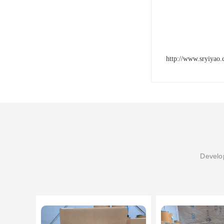
http://www.sryiyao
Develop