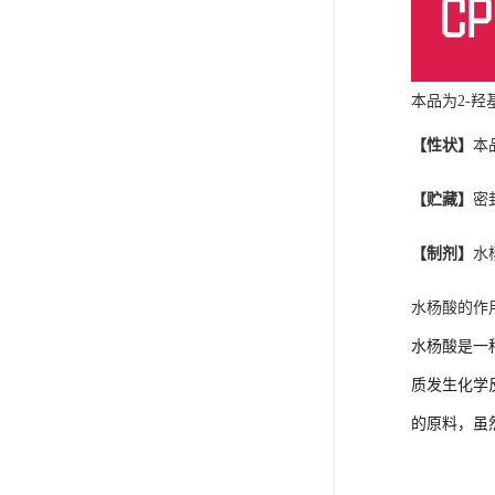
本品为2-羟
【性状】
本
【贮藏】
密
【制剂】
水
水杨酸的作
水杨酸是一
质发生化学
的原料，虽