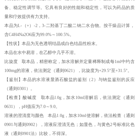
备、稳定性调节等。它具有良好的性能和稳定性，可以为药品的质
量和疗效提供有力支持。
本品为L-（+）-2，3-二羟基丁二酸二钠二水合物。按干燥品计算，
含C4H4Na2O6应为99.0%～100.5%。
【性状】本品为无色透明结晶或白色结晶性粉末。
本品在水中易溶，在乙醇中几乎不溶。
比旋度 取本品，精密称定，加水溶解并定量稀释制成每1ml中约含
100mg的溶液，依法测定（通则0621），比旋度为+29.5°至+31.5°。
【鉴别】本品的水溶液显酒石酸盐的鉴别（2）与钠盐鉴别的反应
（通则0301）。
【检查】酸碱度 取本品l.0g，加水10ml溶解后，依法测定（通则
0631），pH值应为7.0～9.0。
溶液的澄清度与颜色 本品1.0g，加水10ml使溶解，依法检查（通则
0901与通则0902），溶液应澄清无色；如显色，与黄色2号标准比色
液（通则0901法）比较，不得深。