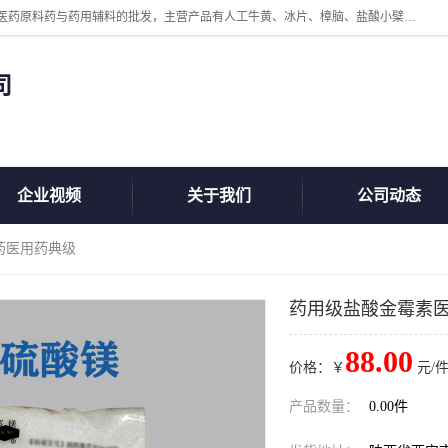
陕西盘龙翊海医药有限公司是一家民营科技型中小企业，公司核心专注医药原料药与药用辅料的批发，主营产品有人工牛黄、冰片、樟脑、盐酸小檗碱、氢氧化铝、枸橼酸喷托维林、甲硝唑、维生素B、维生素C、维生素E、克霉唑、利巴韦林、氯化铵等。
司
企业视频
关于我们
公司动态
药医用药典级
药用级盐酸金霉素
88.00
价格：￥
元/件
产品数量：
0.00件