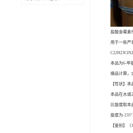
盐酸金霉素
用于一些严
C22H23ClN
本品为6-甲基
燥品计算，含
【性状】本
本品在水或
比旋度取本品
旋度为-235°
【鉴别】（1