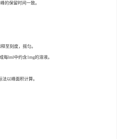
主峰的保留时间一致。
解并稀释至刻度，摇匀。
成每lml中约含1mg的溶液。
外标法以峰面积计算。