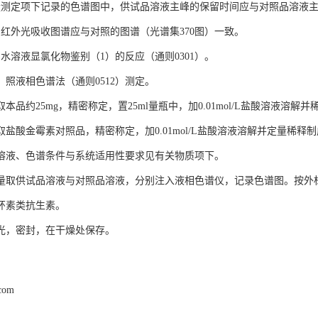
量测定项下记录的色谱图中，供试品溶液主峰的保留时间应与对照品溶液
的红外光吸收图谱应与对照的图谱（光谱集370图）一致。
的水溶液显氯化物鉴别（1）的反应（通则0301）。
】照液相色谱法（通则0512）测定。
本品约25mg，精密称定，置25ml量瓶中，加0.01mol/L盐酸溶液溶
盐酸金霉素对照品，精密称定，加0.01mol/L盐酸溶液溶解并定量稀释制
溶液、色谱条件与系统适用性要求见有关物质项下。
量取供试品溶液与对照品溶液，分别注入液相色谱仪，记录色谱图。按
环素类抗生素。
光，密封，在干燥处保存。
.com