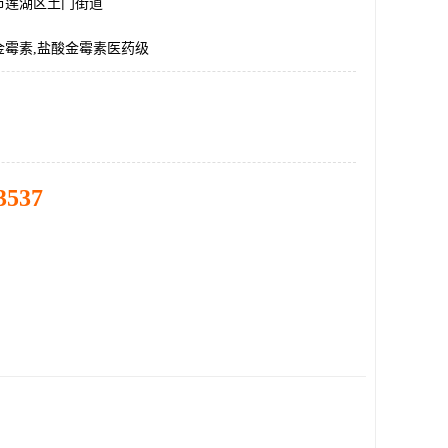
市莲湖区土门街道
金霉素,盐酸金霉素医药级
3537