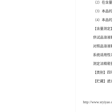
（2）在含
（3）本品
（4）本品
【含量测定
供试品溶液取
对照品溶液取
系统适用性
测定法精密
【类别】四
【贮藏】遮
http://www.sryiyao