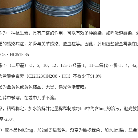
作为一种抗生素，具有广谱的作用，可以有效多种感染，如呼吸道感染、
重的感染病症，如骨与关节感染、败血症等。因此，药用级盐酸金霉素在
2O8・HCl515.35
-4-（二甲基）-3，6，10，12，12a-五羟基-1，11-二氧代-7-氯-1，4，4
盐酸金霉素（C22H23ClN2O8・HCl）不得少于91.0%。
品为金黄色或黄色结晶；无臭；遇光色渐变暗。
乙醇中微溶，在或中几乎不溶。
，精密称定，加水溶解并定量稀释制成每lml中约含5mg的溶液，避光放置
至-250°。
）取本品约0.5mg，加2ml即显蓝色，渐变为橄榄绿色；加水1ml后，