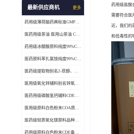
药用级盐酸
最新供应商机
更多
需要符合医
药用级薄荷脑药典标准GMP工厂
近，我们的
医药用级茶油 医用山茶油 COA质检 价格优 原料药
和低毒性的
药用级冰醋酸原料纯度99%CDE备案COA质检
医药原料苯扎氯铵纯度99%CDE备案500g/瓶
医药级提取物别名2-莰醇、龙脑1kg/袋
医用级氧化锌辅料别名锌氧粉CDE备案cas1314-13-2
医药用级磷酸氢钙辅料CDE备案CAS7757-93-9
医用级原料白色粉末COA质检同行CAS113-92-8
医药级轻质氧化镁原料品种多 有 质量好GMP认证 CDE备案
药用级原料白色粉末CDE备案cas56-75-7