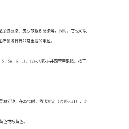
泌尿道感染、皮肤软组织感染等。同时，它也可以
医疗领域具有非常重要的地位。
a，5，5a，6，11，12a-八氢-2-并四苯甲酰胺。按干
30分钟，在25℃时，依法测定（通则0621），比
显金黄色或棕黄色。