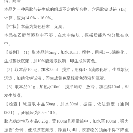
情。随着
本品为一种果胶与铋生成的组成不定的复合物。含果胶铋以铋（Bi）
计算，应为14.0%～16.0%。
【性状】本品为黄色粉末；无臭。
本品在乙醇等溶剂中不溶，在水中结块，振摇后能均匀分散在水
中。
【鉴别】（1）取本品约5mg，加水10ml，搅拌，用稀3～5滴酸化，
生成絮状沉淀，加10%硫溶液数滴，即生成深黄色。
（2）取本品10mg，加水25ml，搅拌，用稀3～5滴酸化后，生成絮状
沉淀，加碘化钾试液，即生成黄色至棕黄色溶液和沉淀。
（3）取本品0.1g，加热水10ml，搅拌均匀，放冷，加乙醇10ml，即
发生胶凝。
【检查】碱度取本品50mg，加水50ml，振摇，依法测定（通则
0631），pH值应为8.5～10.5。
胶态稳定性取本品0.25g，置100ml具塞量筒中，加水至100ml，强力
振摇1分钟，使成胶态溶液，静置1小时，胶态物的顶面不得下降至