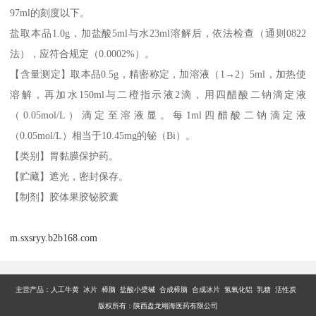
97ml的刻度以下。
盐取本品1.0g，加盐酸5ml与水23ml溶解后，依法检查（通则0822
法），应符合规定（0.0002%）。
【含量测定】取本品0.5g，精密称定，加溶液（1→2）5ml，加热使
溶解，再加水150ml与二橙指示液2滴，用四醋酸二钠滴定液
（0.05mol/L）滴定至溶液显。每1ml四醋酸二钠滴定液
（0.05mol/L）相当于10.45mg的铋（Bi）。
【类别】胃黏膜保护药。
【贮藏】遮光，密封保存。
【制剂】胶体果胶铋胶囊
m.sxsryy.b2b168.com
主营产品：
人工牛黄 冰片 樟脑 盐酸小檗碱 合成樟脑 合成冰片 氢氧化铝 乳糖 活性炭
版权所有：陕西盘龙翊海医药有限公司