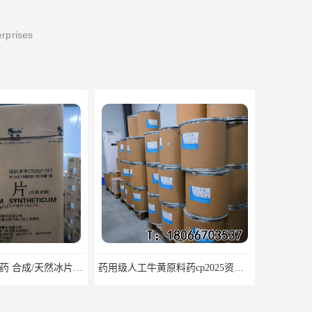
erprises
药用级人工牛黄原料药cp2025资质齐全
医用级辅料药海藻酸钠CDE备案GMP COA质检