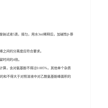
硝酸钠试液5滴，摇匀，用水3ml稀释后，加碱性β-萘
酚峰之间的分离度应符合要求。
留时间的4倍。
算，含对氨基酚不得过0.005%，其他单个杂质
面积的和不得大于对照溶液中对乙酰氨基酚峰面积的