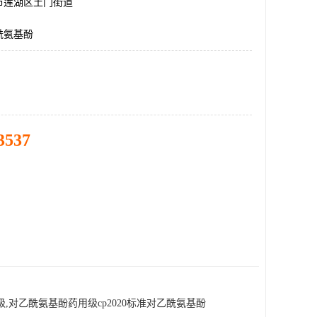
市莲湖区土门街道
酰氨基酚
3537
,对乙酰氨基酚药用级cp2020标准对乙酰氨基酚