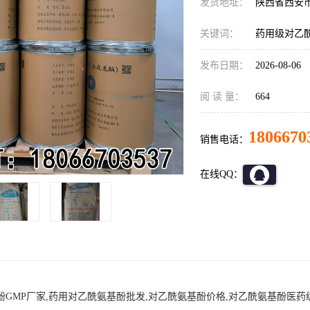
发货地址：
陕西省西安
关键词：
药用级对乙
发布日期：
2026-08-06
阅 读 量：
664
1806670
销售电话：
在线QQ：
GMP厂家,药用对乙酰氨基酚批发,对乙酰氨基酚价格,对乙酰氨基酚医药级