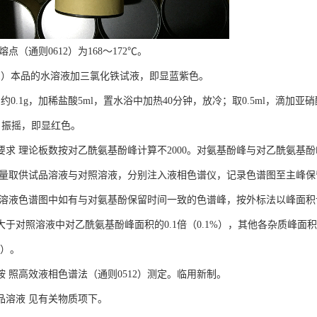
熔点（通则0612）为168～172℃。
1）本品的水溶液加三氯化铁试液，即显蓝紫色。
约0.1g，加稀盐酸5ml，置水浴中加热40分钟，放冷；取0.5ml，滴加亚
，振摇，即显红色。
要求 理论板数按对乙酰氨基酚峰计算不2000。对氨基酚峰与对乙酰氨基
密量取供试品溶液与对照溶液，分别注入液相色谱仪，记录色谱图至主峰保
品溶液色谱图中如有与对氨基酚保留时间一致的色谱峰，按外标法以峰面积计
大于对照溶液中对乙酰氨基酚峰面积的0.1倍（0.1%），其他各杂质峰
%）。
胺 照高效液相色谱法（通则0512）测定。临用新制。
品溶液 见有关物质项下。