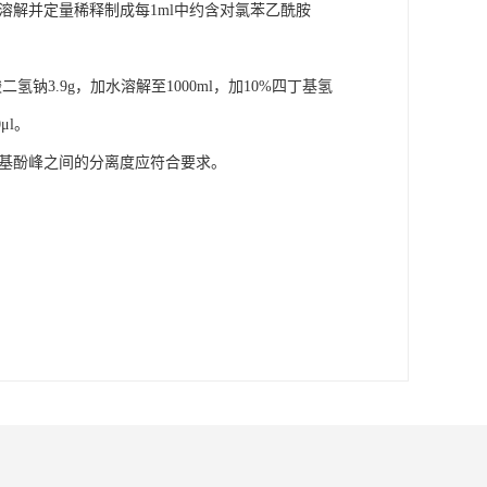
溶解并定量稀释制成每1ml中约含对氯苯乙酰胺
钠3.9g，加水溶解至1000ml，加10%四丁基氢
μl。
氨基酚峰之间的分离度应符合要求。