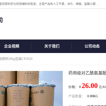
陕西盘龙翊海医药有限公司是一家民营科技型中小企业，公司核心专注医药原料药与药用辅料的批发，主营产品有人工牛黄、冰片、樟脑、盐酸小檗碱、氢氧化铝、枸橼酸喷托维林、甲硝唑、维生素B、维生素C、维生素E、克霉唑、利巴韦林、氯化铵等。
司
企业视频
关于我们
公司动态
料20kg包装CP2020
药用级对乙酰氨基酚原料
26.00
价格：￥
元/K
产品数量：
0.00KG