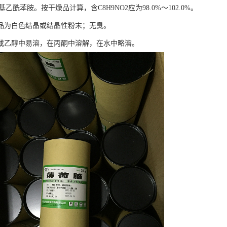
基乙酰苯胺。按干燥品计算，含C8H9NO2应为98.0%～102.0%。
品为白色结晶或结晶性粉末；无臭。
或乙醇中易溶，在丙酮中溶解，在水中略溶。