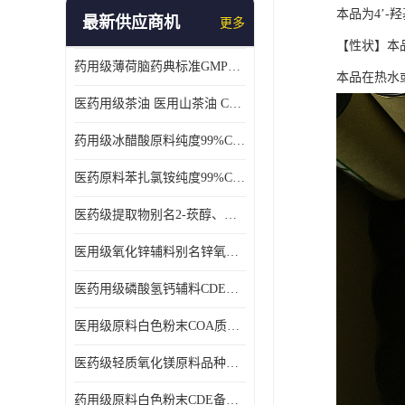
本品为4’-羟
最新供应商机
更多
【性状】本
药用级薄荷脑药典标准GMP工厂
本品在热水
医药用级茶油 医用山茶油 COA质检 价格优 原料药
药用级冰醋酸原料纯度99%CDE备案COA质检
医药原料苯扎氯铵纯度99%CDE备案500g/瓶
医药级提取物别名2-莰醇、龙脑1kg/袋
医用级氧化锌辅料别名锌氧粉CDE备案cas1314-13-2
医药用级磷酸氢钙辅料CDE备案CAS7757-93-9
医用级原料白色粉末COA质检同行CAS113-92-8
医药级轻质氧化镁原料品种多 有 质量好GMP认证 CDE备案
药用级原料白色粉末CDE备案cas56-75-7