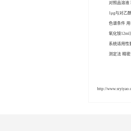
对照品溶液
1μg与对乙
色谱条件 用
氧化铵12m
系统适用性
测定法 精
http://www.sryiyao