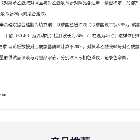
 取对氯苯乙酰胺对照品与对乙酰氨基酚对照品各适量，精密称定，加溶剂
酰氨基酚20μg的混合溶液。
辛基硅烷键合硅胶为填充剂；以磷酸盐缓冲液（取磷酸氢二钠8.95g，磷酸二氢
l）-甲醇（60:40）为流动相；检测波长为245nm；柱温为40℃；进样体积20
要求 理论板数按对乙酰氨基酚峰计算不2000。对氯苯乙酰胺峰与对乙酰
密量取供试品溶液与对照品溶液，分别注入液相色谱仪，记录色谱图。
.com