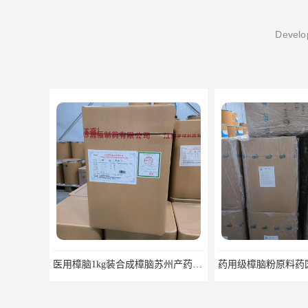
Develop
药用级樟脑粉原料药国药准字福建青松