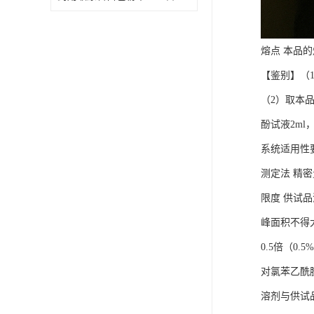
熔点 本品的
【鉴别】（
（2）取本品
酚试液2ml
系统适用性
测定法 精
限度 供试
峰面积不得
0.5倍（0.5
对氯苯乙酰
溶剂与供试