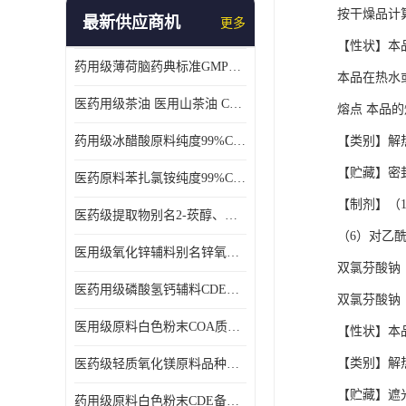
按干燥品计算，
最新供应商机
更多
【性状】本
药用级薄荷脑药典标准GMP工厂
本品在热水
医药用级茶油 医用山茶油 COA质检 价格优 原料药
熔点 本品的
药用级冰醋酸原料纯度99%CDE备案COA质检
【类别】解
【贮藏】密
医药原料苯扎氯铵纯度99%CDE备案500g/瓶
【制剂】（
医药级提取物别名2-莰醇、龙脑1kg/袋
（6）对乙
医用级氧化锌辅料别名锌氧粉CDE备案cas1314-13-2
双氯芬酸钠
医药用级磷酸氢钙辅料CDE备案CAS7757-93-9
双氯芬酸钠
医用级原料白色粉末COA质检同行CAS113-92-8
【性状】本
【类别】解
医药级轻质氧化镁原料品种多 有 质量好GMP认证 CDE备案
【贮藏】遮
药用级原料白色粉末CDE备案cas56-75-7