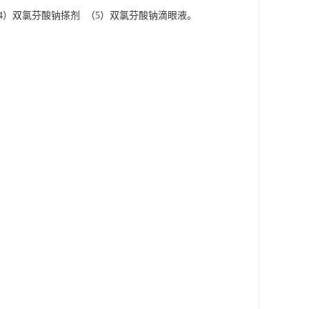
4）双氯芬酸钠搽剂 （5）双氯芬酸钠滴眼液。