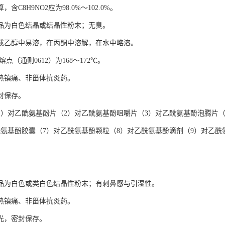
含C8H9NO2应为98.0%～102.0%。
品为白色结晶或结晶性粉末；无臭。
或乙醇中易溶，在丙酮中溶解，在水中略溶。
熔点（通则0612）为168～172℃。
热镇痛、非甾体抗炎药。
封保存。
1）对乙酰氨基酚片（2）对乙酰氨基酚咀嚼片（3）对乙酰氨基酚泡腾片（
酰氨基酚胶囊（7）对乙酰氨基酚颗粒（8）对乙酰氨基酚滴剂（9）对乙酰
品为白色或类白色结晶性粉末；有刺鼻感与引湿性。
热镇痛、非甾体抗炎药。
光，密封保存。