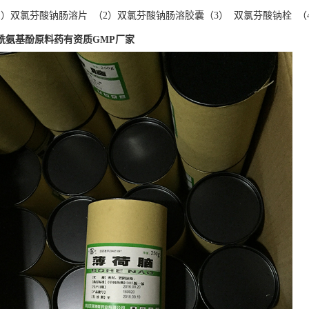
1）双氯芬酸钠肠溶片 （2）双氯芬酸钠肠溶胶囊（3） 双氯芬酸钠栓 （
酰氨基酚原料药有资质GMP厂家