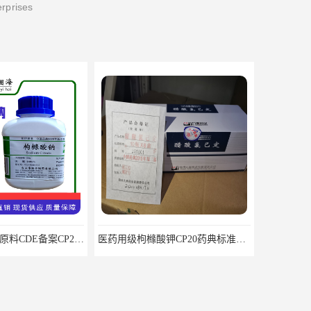
erprises
医药用级枸橼酸钾CP20药典标准品种多 有 质量好 含量高
医用级原料药枸橼酸 CDE备案 COA质检随货同行