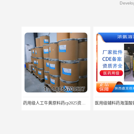
Develop
医用级辅料药海藻酸钠CDE备案GMP COA质检