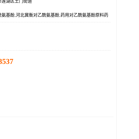
市莲湖区土门街道
酰氨基酚,河北冀衡对乙酰氨基酚,药用对乙酰氨基酚原料药
3537