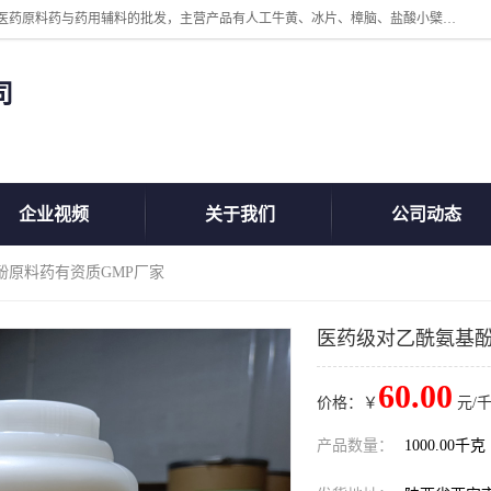
陕西盘龙翊海医药有限公司是一家民营科技型中小企业，公司核心专注医药原料药与药用辅料的批发，主营产品有人工牛黄、冰片、樟脑、盐酸小檗碱、氢氧化铝、枸橼酸喷托维林、甲硝唑、维生素B、维生素C、维生素E、克霉唑、利巴韦林、氯化铵等。
司
企业视频
关于我们
公司动态
酚原料药有资质GMP厂家
医药级对乙酰氨基酚
60.00
价格：￥
元/千
产品数量：
1000.00千克