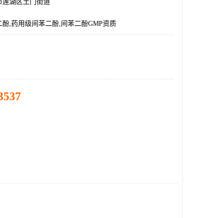
市莲湖区土门街道
酚,药用级间苯二酚,间苯二酚GMP资质
3537