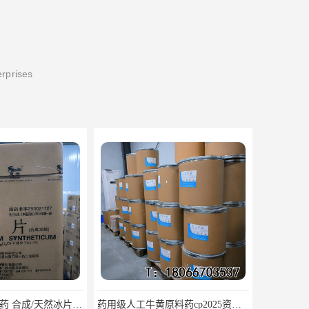
erprises
药用级人工牛黄原料药cp2025资质齐全
医用级辅料药海藻酸钠CDE备案GMP COA质检