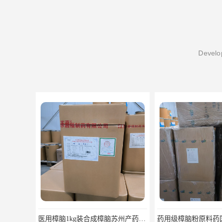
Develop
药用级樟脑粉原料药国药准字福建青松