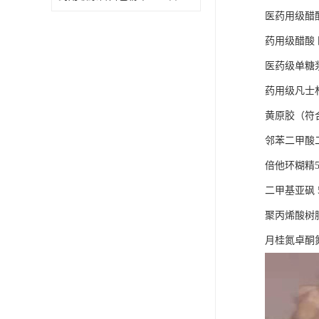
医药用级醋
药用级醋酸 
医药级单糖浆 5
药用级凡士
黄原胶（符合
邻苯二甲酸二乙
倍他环糊精5
二甲基亚砜 
聚丙烯酸树脂
月桂氮卓酮氮