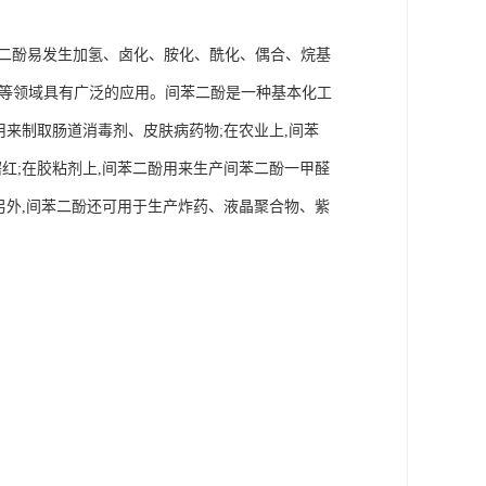
间苯二酚易发生加氢、卤化、胺化、酰化、偶合、烷基
品等领域具有广泛的应用。间苯二酚是一种基本化工
用来制取肠道消毒剂、皮肤病药物;在农业上,间苯
红;在胶粘剂上,间苯二酚用来生产间苯二酚一甲醛
另外,间苯二酚还可用于生产炸药、液晶聚合物、紫