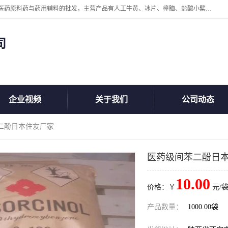
陕西盘龙翊海医药有限公司是一家民营科技型中小企业，公司核心专注医药原料药与药用辅料的批发，主营产品有人工牛黄、冰片、樟脑、盐酸小檗碱、氢氧化铝、枸橼酸喷托维林、甲硝唑、维生素B、维生素C、维生素E、克霉唑、利巴韦林、氯化铵等。
司
企业视频
关于我们
公司动态
苯二酚日本住友厂家
医药级间苯二酚日
10.00
价格：￥
元/袋
产品数量：
1000.00袋