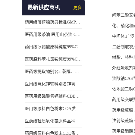
最新供应商机
更多
间苯二酚又
药用级薄荷脑药典标准GMP工厂
化、硝化和
医药用级茶油 医用山茶油 COA质检 价格优 原料药
中间体,广
药用级冰醋酸原料纯度99%CDE备案COA质检
二酚制取农
树脂、特种
医药原料苯扎氯铵纯度99%CDE备案500g/瓶
外线吸收剂
医药级提取物别名2-莰醇、龙脑1kg/袋
油酸钠CAS号:
医用级氧化锌辅料别名锌氧粉CDE备案cas1314-13-2
依地酸二钠CAS
医药用级磷酸氢钙辅料CDE备案CAS7757-93-9
药用级交联
医用级原料白色粉末COA质检同行CAS113-92-8
药用级蔗糖
注射级蔗糖 C
医药级轻质氧化镁原料品种多 有 质量好GMP认证 CDE备案
药用级醋酸氯已
药用级原料白色粉末CDE备案cas56-75-7