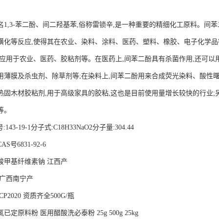
名1,3-苯二酚、间二羟基苯,俗称雷锁辛,是一种重要的精细化工原料。
磺化等反应,使得其在农业、染料、涂料、医药、塑料、橡胶、电子化学
泛应用于农业、医药、胶粘剂等。在医药上,间苯二酚具有杀菌作用,还可以
用薄膜及杀虫剂、除草剂等;在染料上,间苯二酚用来合成荧光染料、酸性曙
热固木材胶粘剂,用于高级家具的胶粘,这也是目前使用量增长较快的行业;
等。
143-19-1分子式:C18H33NaO2分子量:304.44
号6831-92-6
羧甲基纤维素钠 江西产
 广西南宁产
P2020 资质齐全500G/瓶
定原料粉 医用醋酸洗必泰粉 25g 500g 25kg