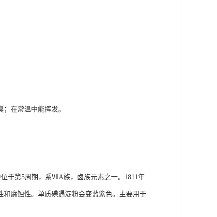
臭；在常温中能挥发。
位于第5周期，系ⅦA族，卤族元素之一。1811年
性和腐蚀性。单质碘遇淀粉会变蓝紫色。主要用于