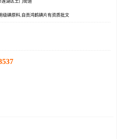
市莲湖区土门街道
用级碘原料,自贡鸿鹤碘片有资质批文
3537