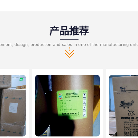
产品推荐
ment, design, production and sales in one of the manufacturing ent