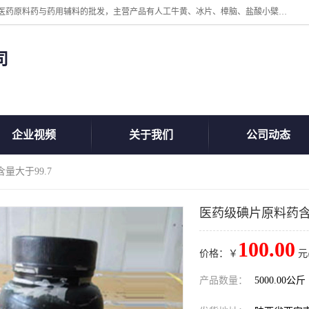
陕西盘龙翊海医药有限公司是一家民营科技型中小企业，公司核心专注医药原料药与药用辅料的批发，主营产品有人工牛黄、冰片、樟脑、盐酸小檗碱、氢氧化铝、枸橼酸喷托维林、甲硝唑、维生素B、维生素C、维生素E、克霉唑、利巴韦林、氯化铵等。
司
企业视频
关于我们
公司动态
量大于99.7
医药级碘片原料药含量
100.00
价格：￥
元
产品数量：
5000.00公斤