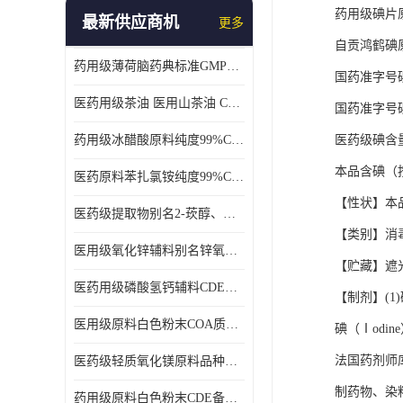
药用级碘片
最新供应商机
更多
自贡鸿鹤碘
药用级薄荷脑药典标准GMP工厂
国药准字号
医药用级茶油 医用山茶油 COA质检 价格优 原料药
国药准字号
药用级冰醋酸原料纯度99%CDE备案COA质检
医药级碘含
本品含碘（按
医药原料苯扎氯铵纯度99%CDE备案500g/瓶
【性状】本
医药级提取物别名2-莰醇、龙脑1kg/袋
【类别】消
医用级氧化锌辅料别名锌氧粉CDE备案cas1314-13-2
【贮藏】遮
医药用级磷酸氢钙辅料CDE备案CAS7757-93-9
【制剂】(1)
医用级原料白色粉末COA质检同行CAS113-92-8
碘（Ⅰodi
法国药剂师
医药级轻质氧化镁原料品种多 有 质量好GMP认证 CDE备案
制药物、染
药用级原料白色粉末CDE备案cas56-75-7