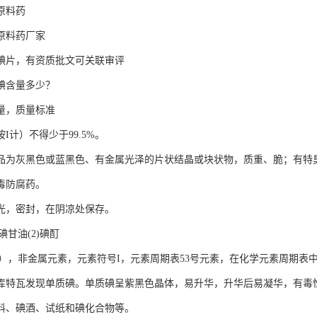
原料药
原料药厂家
碘片，有资质批文可关联审评
碘含量多少？
量，质量标准
I计）不得少于99.5%。
品为灰黑色或蓝黑色、有金属光泽的片状结晶或块状物，质重、脆；有特
毒防腐药。
光，密封，在阴凉处保存。
碘甘油(2)碘酊
ne），非金属元素，元素符号I，元素周期表53号元素，在化学元素周期表中
库特瓦发现单质碘。单质碘呈紫黑色晶体，易升华，升华后易凝华，有毒
料、碘酒、试纸和碘化合物等。