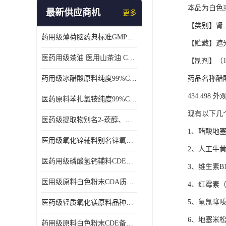
本品为白色
最新供应商机
更多
【类别】肾
药用级薄荷脑药典标准GMP工厂
【贮藏】遮
医药用级茶油 医用山茶油 COA质检 价格优 原料药
【制剂】（
药用级冰醋酸原料纯度99%CDE备案COA质检
药品名称醋酸地
434.498
医药原料苯扎氯铵纯度99%CDE备案500g/瓶
现有以下几
医药级提取物别名2-莰醇、龙脑1kg/袋
1、醋酸地塞
医用级氧化锌辅料别名锌氧粉CDE备案cas1314-13-2
2、人工牛黄
医药用级磷酸氢钙辅料CDE备案CAS7757-93-9
3、维生素B1
医用级原料白色粉末COA质检同行CAS113-92-8
4、红霉素（
5、氢氯噻嗪
医药级轻质氧化镁原料品种多 有 质量好GMP认证 CDE备案
6、地塞米
药用级原料白色粉末CDE备案cas56-75-7