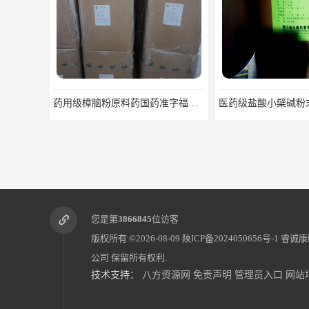
药用级樟脑粉原料药国药准字福建青松
您是第
3866845
位访客
版权所有 ©2026-08-09
陕ICP备2024050656号-1
睿诚康
公司
保留所有权利.
技术支持：
八方资源网
免责声明
管理员入口
网站
药用级过氧化辅料25kg/桶 CDE备案CP20药典标准