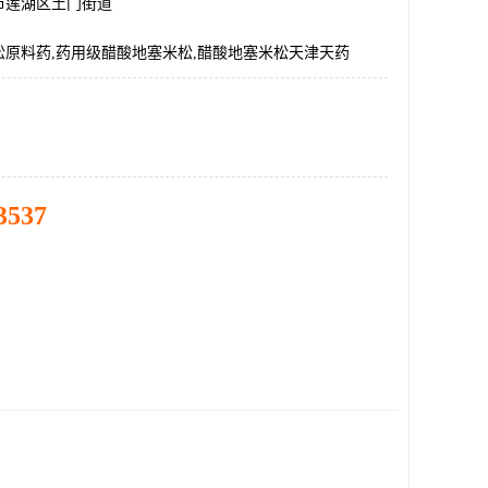
市莲湖区土门街道
松原料药,药用级醋酸地塞米松,醋酸地塞米松天津天药
3537