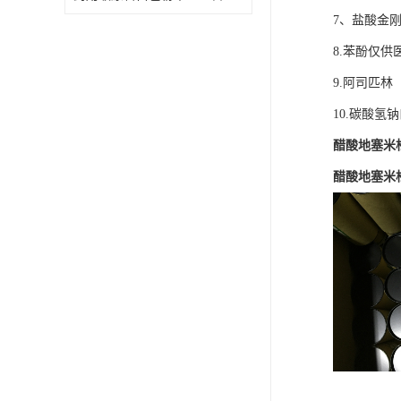
7、盐酸金
8.苯酚仅供
9.阿司匹林
10.碳酸氢
醋酸地塞米
醋酸地塞米