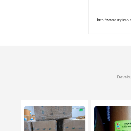
http://www.sryiyao
Develop