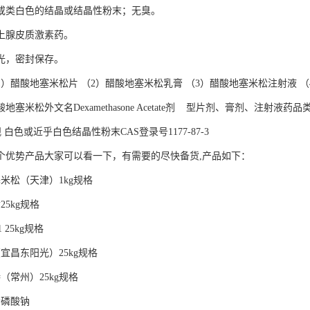
或类白色的结晶或结晶性粉末；无臭。
上腺皮质激素药。
光，密封保存。
1）醋酸地塞米松片 （2）醋酸地塞米松乳膏 （3）醋酸地塞米松注射液 
塞米松外文名Dexamethasone Acetate剂 型片剂、膏剂、注射液药品
 外观 白色或近乎白色结晶性粉末CAS登录号1177-87-3
个优势产品大家可以看一下，有需要的尽快备货,产品如下：
米松（天津）1kg规格
25kg规格
 25kg规格
宜昌东阳光）25kg规格
（常州）25kg规格
松磷酸钠