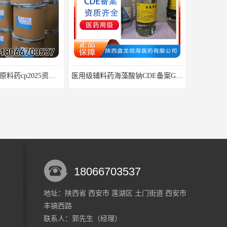
药用级人工牛黄原料药cp2025资质齐全
医用级辅料药海藻酸钠CDE备案GMP COA质检
18066703537
地址：陕西省 西安市 莲湖区 土门街道 西安市
丰镐西路
医用级原料药枸橼酸 CDE备案 COA质检随货同行
药用级对羟基苯甲酸甲酯原料CDE备案纯度991kg起
联系人：郭
先生
（经理）