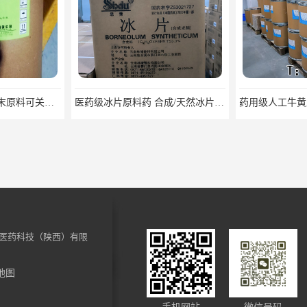
医药级盐酸小檗碱粉末原料可关联审评
医药级冰片原料药 合成/天然冰片药典标准原料
医药科技（陕西）有限
地图
药用级枸橼酸钠原料CDE备案CP20药典标准CAS6132-04-3
医药用级枸橼酸钾CP20药典标准品种多 有 质量好 含量高