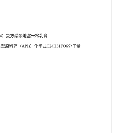
（4）复方醋酸地塞米松乳膏
类型原料药（APIs）化学式C24H31FO6分子量