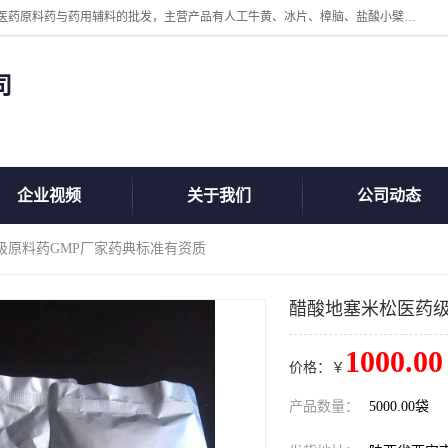
陕西盘龙翊海医药有限公司是一家民营科技型中小企业，公司核心专注医药原料药与药用辅料的批发，主营产品有人工牛黄、冰片、樟脑、盐酸小檗碱、氢氧化铝、枸橼酸喷托维林、甲硝唑、维生素B、维生素C、维生素E、克霉唑、利巴韦林、氯化铵等。
司
企业视频
关于我们
公司动态
级原料药GMP厂家药典标准有资质
醋酸地塞米松医药级
1000.00
价格：￥
产品数量：
5000.00袋