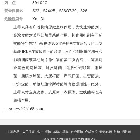
闪 点
394.0 ℃
安全性描述
S22、S24/25、S36/37/39、S26
危险性符号
Xn、Xi
土霉素具有广谱抗病原微生物作用，为快速抑菌剂，
高浓度时对某些细菌呈杀菌作用。其作用机制在于药
物能特异性地与核糖体30S亚基的A位置结合，阻止氨
基酰-tRNA在该位置上的联结，从而抑制肽链的增长和
影响细菌或其他病原微生物的蛋白质合成。土霉素对
金黄色葡萄球菌、肺炎球菌、化脓性链球菌、淋球
菌、脑膜炎球菌、大肠杆菌、产气杆菌、志贺菌属、
耶尔森菌、单核细胞李斯特菌等有较强活性；此外，
土霉素对立克次体、支原体、衣原体、放线菌等也有
较强作用。
m.sxsryy.b2b168.com
主营产品：
人工牛黄 冰片 樟脑 盐酸小檗碱 合成樟脑 合成冰片 氢氧化铝 乳糖 活性炭
版权所有：陕西盘龙翊海医药有限公司