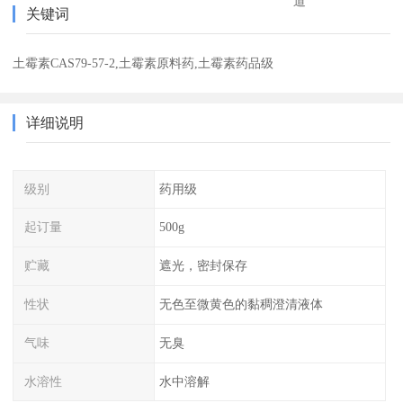
道
关键词
土霉素CAS79-57-2,土霉素原料药,土霉素药品级
详细说明
级别
药用级
起订量
500g
贮藏
遮光，密封保存
性状
无色至微黄色的黏稠澄清液体
气味
无臭
水溶性
水中溶解