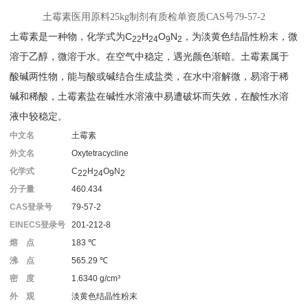
土霉素医用原料25kg制剂有质检单资质CAS号79-57-2
土霉素是一种物，化学式为C
H
O
N
，为淡黄色结晶性粉末，微
22
24
9
2
溶于乙醇，微溶于水。在空气中稳定，遇光颜色渐暗。土霉素属于
酸碱两性物，能与酸或碱结合生成盐类，在水中溶解微，易溶于稀
碱和稀酸，土霉素盐在碱性水溶液中易遭破坏而失效，在酸性水溶
液中较稳定。
中文名
土霉素
外文名
Oxytetracycline
化学式
C
H
O
N
22
24
9
2
分子量
460.434
CAS登录号
79-57-2
EINECS登录号
201-212-8
熔 点
183 ℃
沸 点
565.29 ℃
密 度
1.6340 g/cm³
外 观
淡黄色结晶性粉末