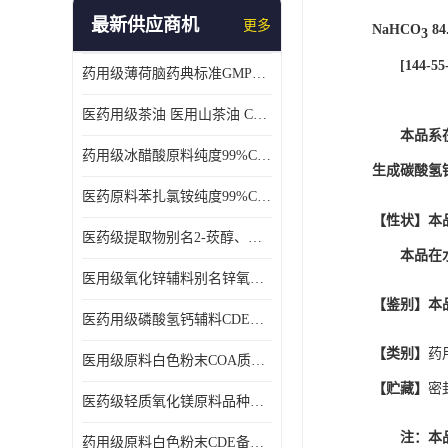
最新供应商机
更多
NaHCO
 84
3
　　[144-55-
药用级薄荷脑药典标准GMP工厂
医药用级茶油 医用山茶油 COA质检 价格优 原料药
　　本品系
药用级冰醋酸原料纯度99%CDE备案COA质检
生成碳酸氢
医药原料苯扎氯铵纯度99%CDE备案500g/瓶
【性状】
本
医药级提取物别名2-莰醇、龙脑1kg/袋
　　本品在
医用级氧化锌辅料别名锌氧粉CDE备案cas1314-13-2
【鉴别】
本
医药用级磷酸氢钙辅料CDE备案CAS7757-93-9
【类别】
药
医用级原料白色粉末COA质检同行CAS113-92-8
【贮藏】
密
医药级轻质氧化镁原料品种多 有 质量好GMP认证 CDE备案
　　注：本
药用级原料白色粉末CDE备案cas56-75-7