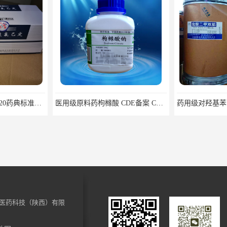
医药用级枸橼酸钾CP20药典标准品种多 有 质量好 含量高
医用级原料药枸橼酸 CDE备案 COA质检随货同行
医药科技（陕西）有限