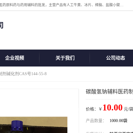
陕西盘龙翊海医药有限公司是一家民营科技型中小企业，公司核心专注医药原料药与药用辅料的批发，主营产品有人工牛黄、冰片、樟脑、盐酸小檗碱、氢氧化铝、枸橼酸喷托维林、甲硝唑、维生素B、维生素C、维生素E、克霉唑、利巴韦林、氯化铵等。
司
企业视频
关于我们
公司动态
碱化剂CAS号144-55-8
碳酸氢钠辅料医药制剂碱
10.00
价格：￥
元/袋
产品数量：
1000.00袋