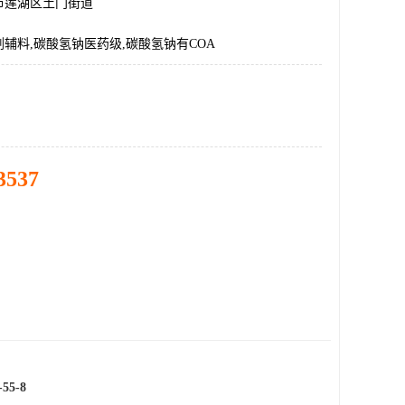
市莲湖区土门街道
辅料,碳酸氢钠医药级,碳酸氢钠有COA
3537
5-8