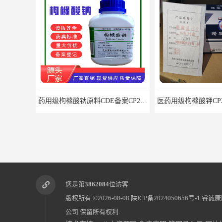
药用级枸橼酸钠原料CDE备案CP20药典标准CAS6132-04-3
您是第
3862084
位访客
版权所有 ©2026-08-08
陕ICP备2024050656号-1
睿诚康
公司
保留所有权利.