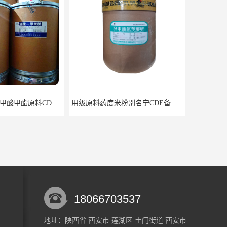
药用级对羟基苯甲酸甲酯原料CDE备案纯度991kg起
用级原料药度米粉别名宁CDE备案CP20药典标准
18066703537
地址：陕西省 西安市 莲湖区 土门街道 西安市