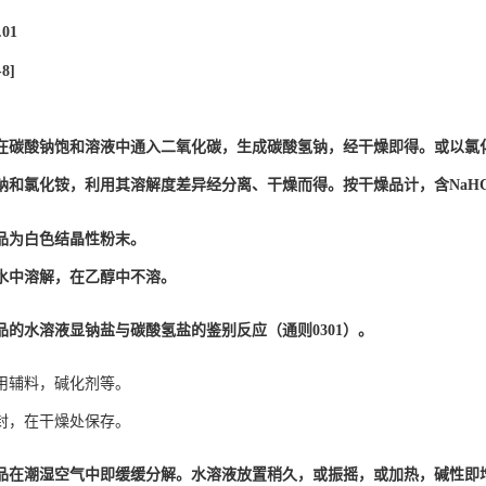
.01

8]

在碳酸钠饱和溶液中通入二氧化碳，生成碳酸氢钠，经干燥即得。或以氯
钠和氯化铵，利用其溶解度差异经分离、干燥而得。按干燥品计，含NaH
品为白色结晶性粉末。

水中溶解，在乙醇中不溶。 
品的水溶液显钠盐与碳酸氢盐的鉴别反应（通则0301）。
用辅料，碱化剂等。
封，在干燥处保存。
品在潮湿空气中即缓缓分解。水溶液放置稍久，或振摇，或加热，碱性即