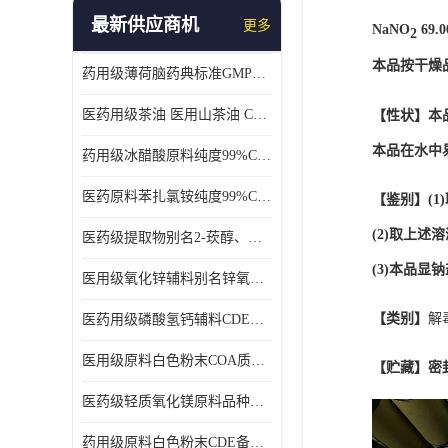
最新供应商机
更多
NaNO
 69.00
2
本品按干燥
药用级薄荷脑药典标准GMP工厂
医药用级茶油 医用山茶油 COA质检 价格优 原料药
【性状】
本
本品在水中
药用级冰醋酸原料纯度99%CDE备案COA质检
医药原料苯扎氯铵纯度99%CDE备案500g/瓶
【鉴别】
(
(2)取上
医药级提取物别名2-莰醇、龙脑1kg/袋
(3)本品显钠
医用级氧化锌辅料别名锌氧粉CDE备案cas1314-13-2
【类别】
解
医药用级磷酸氢钙辅料CDE备案CAS7757-93-9
医用级原料白色粉末COA质检同行CAS113-92-8
【贮藏】
密
医药级轻质氧化镁原料品种多 有 质量好GMP认证 CDE备案
药用级原料白色粉末CDE备案cas56-75-7