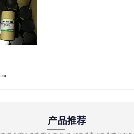
.com
产品推荐
ment, design, production and sales in one of the manufacturing ent