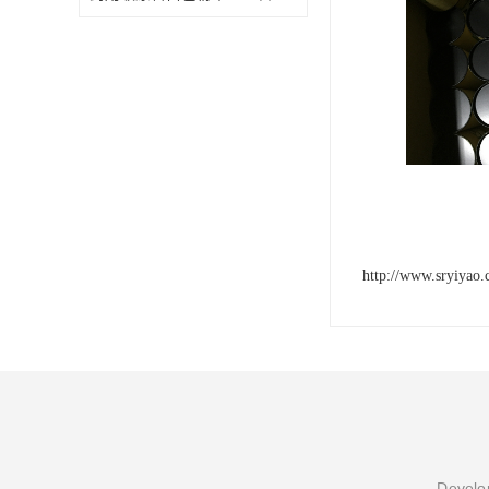
http://www.sryiyao
Develop