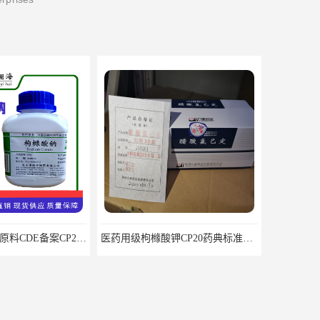
药用级枸橼酸钠原料CDE备案CP20药典标准CAS6132-04-3
医药用级枸橼酸钾CP20药典标准品种多 有 质量好 含量高