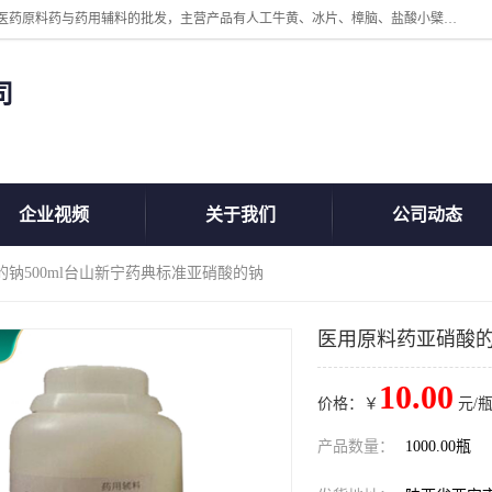
陕西盘龙翊海医药有限公司是一家民营科技型中小企业，公司核心专注医药原料药与药用辅料的批发，主营产品有人工牛黄、冰片、樟脑、盐酸小檗碱、氢氧化铝、枸橼酸喷托维林、甲硝唑、维生素B、维生素C、维生素E、克霉唑、利巴韦林、氯化铵等。
司
企业视频
关于我们
公司动态
的钠500ml台山新宁药典标准亚硝酸的钠
医用原料药亚硝酸的
10.00
价格：￥
元/瓶
产品数量：
1000.00瓶