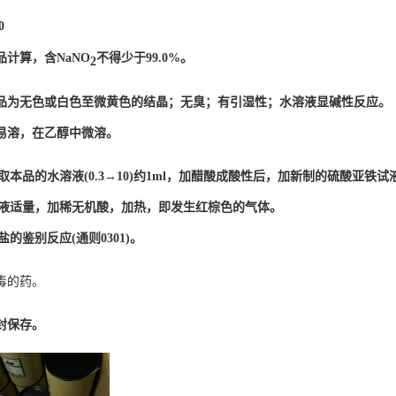


品计算，含NaNO
不得少于99.0%。
2
品为无色或白色至微黄色的结晶；无臭；有引湿性；水溶液显碱性反应。

易溶，在乙醇中微溶。
1)取本品的水溶液(0.3→10)约1ml，加醋酸成酸性后，加新制的硫酸亚铁
述溶液适量，加稀无机酸，加热，即发生红棕色的气体。

盐的鉴别反应(通则0301)。
毒的药。
封保存。