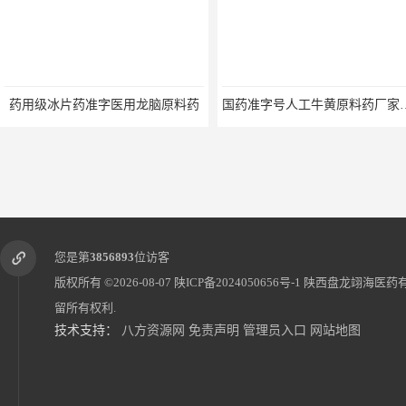
药用级冰片药准字医用龙脑原料药
国药准字号人工牛
您是第
3856893
位访客
版权所有 ©2026-08-07
陕ICP备2024050656号-1
陕西盘龙翊海医药
留所有权利.
技术支持：
八方资源网
免责声明
管理员入口
网站地图
医药级盐酸小檗碱粉末原料可关联审评