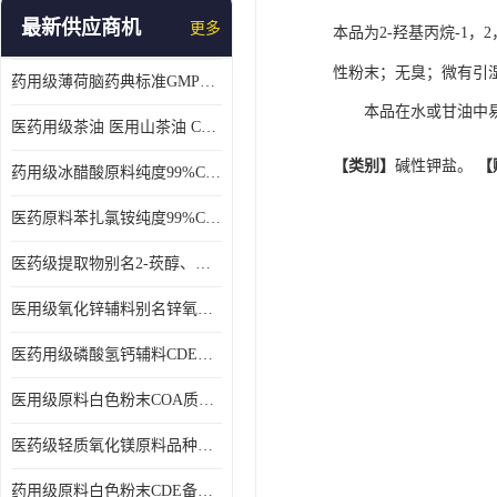
最新供应商机
更多
本品为2-羟基丙烷-1，
性粉末；无臭；微有引湿
药用级薄荷脑药典标准GMP工厂
　　本品在水或甘油中
医药用级茶油 医用山茶油 COA质检 价格优 原料药
【类别】
碱性钾盐。 
【
药用级冰醋酸原料纯度99%CDE备案COA质检
医药原料苯扎氯铵纯度99%CDE备案500g/瓶
医药级提取物别名2-莰醇、龙脑1kg/袋
医用级氧化锌辅料别名锌氧粉CDE备案cas1314-13-2
医药用级磷酸氢钙辅料CDE备案CAS7757-93-9
医用级原料白色粉末COA质检同行CAS113-92-8
医药级轻质氧化镁原料品种多 有 质量好GMP认证 CDE备案
药用级原料白色粉末CDE备案cas56-75-7