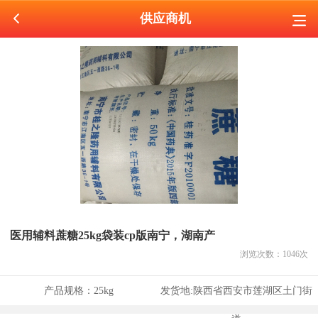
供应商机
医用辅料蔗糖25kg袋装cp版南宁，湖南产
浏览次数：
1046
次
产品规格：
25kg
发货地:
陕西省西安市莲湖区土门街