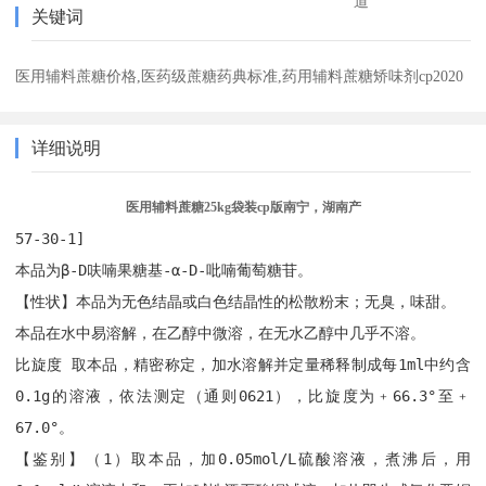
道
关键词
医用辅料蔗糖价格,医药级蔗糖药典标准,药用辅料蔗糖矫味剂cp2020
详细说明
医用辅料蔗糖25kg袋装cp版南宁，湖南产
57-30-1]
本品为β-D呋喃果糖基-α-D-吡喃葡萄糖苷。
【性状】本品为无色结晶或白色结晶性的松散粉末；无臭，味甜。
本品在水中易溶解，在乙醇中微溶，在无水乙醇中几乎不溶。
比旋度 取本品，精密称定，加水溶解并定量稀释制成每1ml中约含
0.1g的溶液，依法测定（通则0621），比旋度为﹢66.3°至﹢
67.0°。
【鉴别】（1）取本品，加0.05mol/L硫酸溶液，煮沸后，用