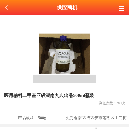
供应商机
医用辅料二甲基亚砜湖南九典出品500ml瓶装
浏览次数：
780
次
产品规格：
500g
发货地:
陕西省西安市莲湖区土门街