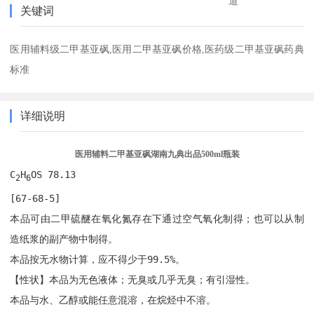
道
关键词
医用辅料级二甲基亚砜,医用二甲基亚砜价格,医药级二甲基亚砜药典
标准
详细说明
医用辅料二甲基亚砜湖南九典出品500ml瓶装
C
H
OS 78.13
2
6
[67-68-5]
本品可由二甲硫醚在氧化氮存在下通过空气氧化制得；也可以从制
造纸浆的副产物中制得。
本品按无水物计算，应不得少于99.5%。
【性状】本品为无色液体；无臭或几乎无臭；有引湿性。
本品与水、乙醇或能任意混溶，在烷烃中不溶。