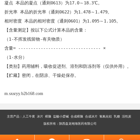
凝点 本品的凝点（通则0613）为17.0～18.3℃。
折光率 本品的折光率（通则0622）为1.478～1.479。
相对密度 本品的相对密度（通则0601）为1.095～1.105。
【含量测定】按以下公式计算本品的含量：
（1-不挥发残留物-有关物质）
含量= --------------------------------- ×
（1-水分）
【类别】药用辅料，吸收促进剂、溶剂和防冻剂等（仅供外用）。
【贮藏】密闭，在阴凉、干燥处保存。
m.sxsryy.b2b168.com
主营产品：
人工牛黄 冰片 樟脑 盐酸小檗碱 合成樟脑 合成冰片 氢氧化铝 乳糖 活性炭
版权所有：陕西盘龙翊海医药有限公司