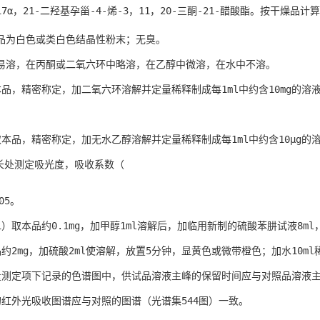
7α，21-二羟基孕甾-4-烯-3，11，20-三酮-21-醋酸酯。按干燥品计
品为白色或类白色结晶性粉末；无臭。
易溶，在丙酮或二氧六环中略溶，在乙醇中微溶，在水中不溶。
品，精密称定，加二氧六环溶解并定量稀释制成每1ml中约含10mg的溶液，
取本品，精密称定，加无水乙醇溶解并定量稀释制成每1ml中约含10μg的
波长处测定吸光度，吸收系数（
05。
）取本品约0.1mg，加甲醇1ml溶解后，加临用新制的硫酸苯肼试液8ml
品约2mg，加硫酸2ml使溶解，放置5分钟，显黄色或微带橙色；加水10m
量测定项下记录的色谱图中，供试品溶液主峰的保留时间应与对照品溶液
的红外光吸收图谱应与对照的图谱（光谱集544图）一致。