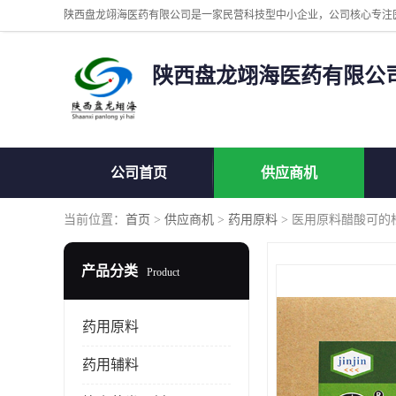
陕西盘龙翊海医药有限公
公司首页
供应商机
当前位置：
首页
>
供应商机
>
药用原料
> 医用原料醋酸可的松
产品分类
Product
药用原料
药用辅料