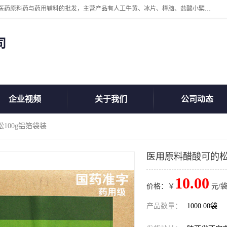
陕西盘龙翊海医药有限公司是一家民营科技型中小企业，公司核心专注医药原料药与药用辅料的批发，主营产品有人工牛黄、冰片、樟脑、盐酸小檗碱、氢氧化铝、枸橼酸喷托维林、甲硝唑、维生素B、维生素C、维生素E、克霉唑、利巴韦林、氯化铵等。
司
企业视频
关于我们
公司动态
100g铝箔袋装
医用原料醋酸可的松1
10.00
价格：￥
元/袋
产品数量：
1000.00袋