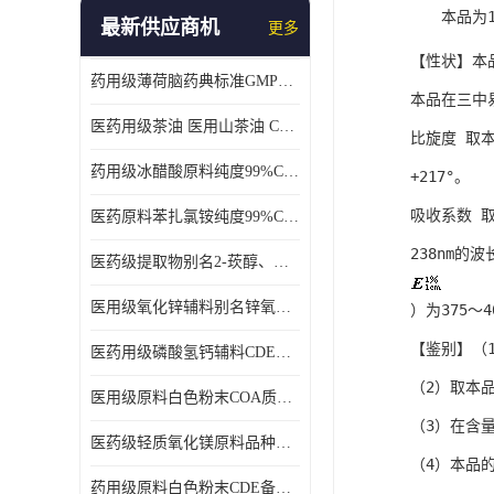
本品为1
最新供应商机
更多
【性状】本
药用级薄荷脑药典标准GMP工厂
本品在三中
医药用级茶油 医用山茶油 COA质检 价格优 原料药
比旋度 取本
药用级冰醋酸原料纯度99%CDE备案COA质检
+217°。
吸收系数 
医药原料苯扎氯铵纯度99%CDE备案500g/瓶
238nm的
医药级提取物别名2-莰醇、龙脑1kg/袋
医用级氧化锌辅料别名锌氧粉CDE备案cas1314-13-2
）为375～4
【鉴别】（1
医药用级磷酸氢钙辅料CDE备案CAS7757-93-9
（2）取本
医用级原料白色粉末COA质检同行CAS113-92-8
（3）在含
医药级轻质氧化镁原料品种多 有 质量好GMP认证 CDE备案
（4）本品
药用级原料白色粉末CDE备案cas56-75-7