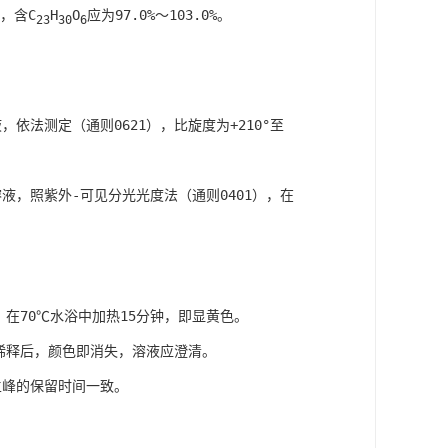
算，含C
H
O
应为97.0%～103.0%。
23
30
6
依法测定（通则0621），比旋度为+210°至
溶液，照紫外-可见分光光度法（通则0401），在
，在70℃水浴中加热15分钟，即显黄色。
l稀释后，颜色即消失，溶液应澄清。
主峰的保留时间一致。