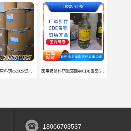
医用级辅料药海藻酸钠CDE备案GMP COA质检
药用级过氧化辅料25kg/桶 CDE备案CP20药典标准
18066703537