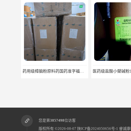
医药级盐酸小檗碱粉末原料可关联审评
您是第
3857498
位访客
版权所有 ©2026-08-07
陕ICP备2024050656号-1
睿诚康