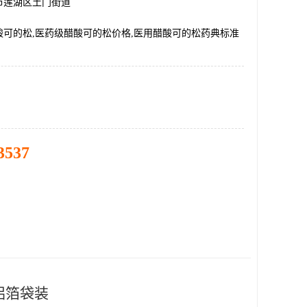
市莲湖区土门街道
酸可的松,医药级醋酸可的松价格,医用醋酸可的松药典标准
3537
铝箔袋装