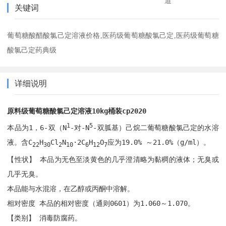
道
关键词
葡萄糖酸醋酸氯己定溶液价格,医药级葡萄糖酸氯己定,医药级葡萄糖
酸氯己定药典级
详细说明
原料级葡萄糖酸氯己定溶液10kg桶装cp2020
1
5
本品为1，6-双（N
-对-N
-双胍基）己烷二葡萄糖酸氯己定的水溶
液。含C
H
Cl
N
·2C
H
O
应为19.0% ～21.0%（g/ml）。
22
30
2
10
6
12
7
【性状】 本品为无色至淡黄色的几乎澄清略为黏稠的液体；无臭或
几乎无臭。
本品能与水混溶，在乙醇或丙酮中溶解。
相对密度 本品的相对密度（通则0601）为1.060～1.070。
【类别】 消毒防腐药。