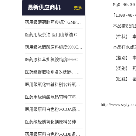
MgO 40.30
最新供应商机
更多
[1309-48-
药用级薄荷脑药典标准GMP工厂
本品按炽灼至
医药用级茶油 医用山茶油 COA质检 价格优 原料药
【性状】 
本品在水或
药用级冰醋酸原料纯度99%CDE备案COA质检
【鉴别】 
医药原料苯扎氯铵纯度99%CDE备案500g/瓶
【类别】 
医药级提取物别名2-莰醇、龙脑1kg/袋
【贮藏】 
医用级氧化锌辅料别名锌氧粉CDE备案cas1314-13-2
医药用级磷酸氢钙辅料CDE备案CAS7757-93-9
http://www.sryiyao
医用级原料白色粉末COA质检同行CAS113-92-8
医药级轻质氧化镁原料品种多 有 质量好GMP认证 CDE备案
药用级原料白色粉末CDE备案cas56-75-7