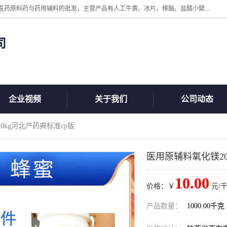
陕西盘龙翊海医药有限公司是一家民营科技型中小企业，公司核心专注医药原料药与药用辅料的批发，主营产品有人工牛黄、冰片、樟脑、盐酸小檗碱、氢氧化铝、枸橼酸喷托维林、甲硝唑、维生素B、维生素C、维生素E、克霉唑、利巴韦林、氯化铵等。
司
企业视频
关于我们
公司动态
0kg河北产药典标准cp版
医用原辅料氧化镁20
10.00
价格：￥
元/千
产品数量：
1000.00千克