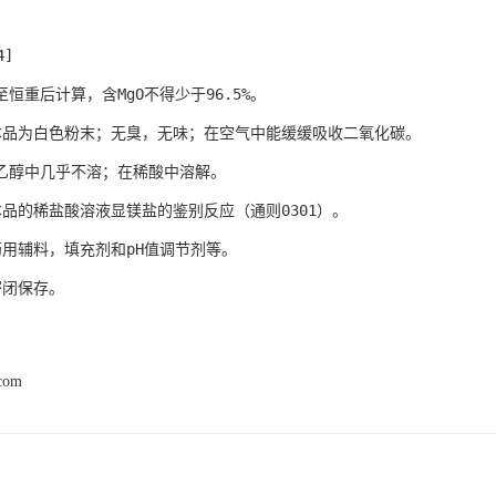
4]
恒重后计算，含MgO不得少于96.5%。
本品为白色粉末；无臭，无味；在空气中能缓缓吸收二氧化碳。
乙醇中几乎不溶；在稀酸中溶解。
本品的稀盐酸溶液显镁盐的鉴别反应（通则0301）。
药用辅料，填充剂和pH值调节剂等。
密闭保存。
.com