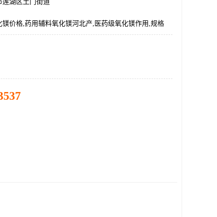
市莲湖区土门街道
镁价格,药用辅料氧化镁河北产,医药级氧化镁作用,规格
3537