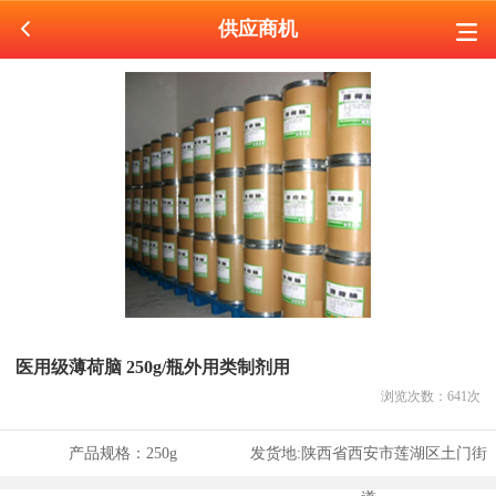
供应商机
医用级薄荷脑 250g/瓶外用类制剂用
浏览次数：
641
次
产品规格：
250g
发货地:
陕西省西安市莲湖区土门街