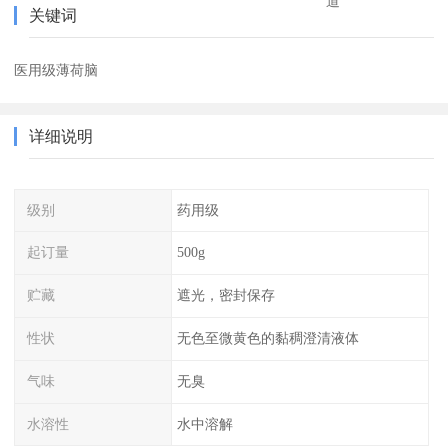
道
关键词
医用级薄荷脑
详细说明
级别
药用级
起订量
500g
贮藏
遮光，密封保存
性状
无色至微黄色的黏稠澄清液体
气味
无臭
水溶性
水中溶解