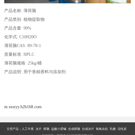
产品名称
: 薄荷脑
产品类别
: 植物提取物
产品含量
: 99%
化学式
: C10H20O
薄荷脑
CAS: 89-78-1
质量标准
: HPLC
薄荷脑规格
: 25kg/桶
产品说明
: 用于香精香料与添加剂.
m.sxsryy.b2b168.com
主营产品：
人工牛黄 冰片 樟脑 盐酸小檗碱 合成樟脑 合成冰片 氢氧化铝 乳糖 活性炭