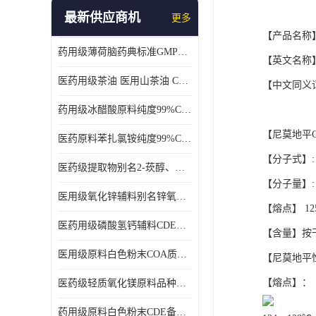
最新供应商机
更多
【产品名称
药用级薄荷脑药典标准GMP工厂
【英文名称
医药用级茶油 医用山茶油 COA质检 价格优 原料药
【中文同义
药用级冰醋酸原料纯度99%CDE备案COA质检
【尼莫地平
医药原料苯扎氯铵纯度99%CDE备案500g/瓶
【分子式】
医药级提取物别名2-莰醇、龙脑1kg/袋
【分子量】
:
医用级氧化锌辅料别名锌氧粉CDE备案cas1314-13-2
【熔点】
12
医药用级磷酸氢钙辅料CDE备案CAS7757-93-9
【含量】按
医用级原料白色粉末COA质检同行CAS113-92-8
【尼莫地平
【熔点】：
医药级轻质氧化镁原料品种多 有 质量好GMP认证 CDE备案
药用级原料白色粉末CDE备案cas56-75-7