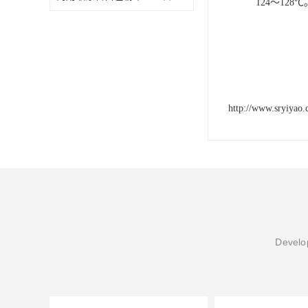
124～128℃
http://www.sryiyao
Develop