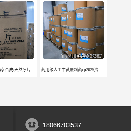
药用级人工牛黄原料药cp2025资质齐全
医用级辅料药海藻酸钠CDE备案GMP COA质检
18066703537