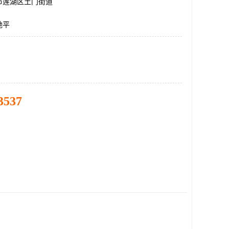
市莲湖区土门街道
地平
3537