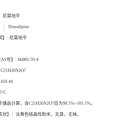
】尼莫地平
】：
Nimodipine
词】
: 尼莫地平
CAS号】: 66085-59-4
: C21H26N2O7
 418.44
5°C
干燥品计算，含
C21H26N2O7应为98.5%~101.5%。
性状】：淡黄色结晶性粉末，无臭，无味。