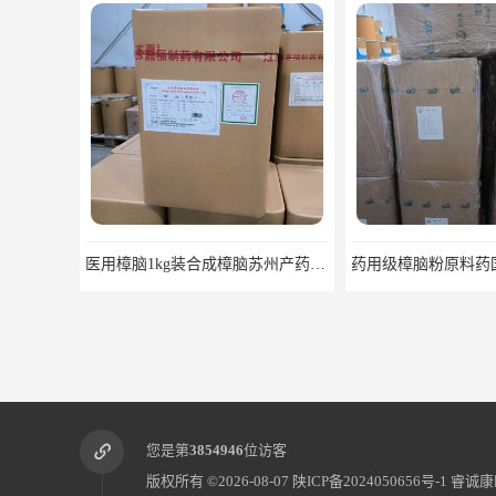
药用级樟脑粉原料药国药准字福建青松
您是第
3854946
位访客
版权所有 ©2026-08-07
陕ICP备2024050656号-1
睿诚康