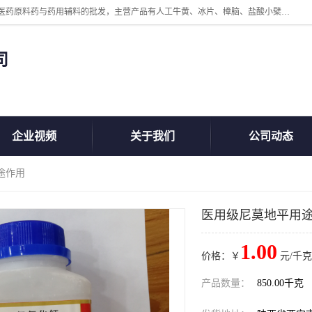
陕西盘龙翊海医药有限公司是一家民营科技型中小企业，公司核心专注医药原料药与药用辅料的批发，主营产品有人工牛黄、冰片、樟脑、盐酸小檗碱、氢氧化铝、枸橼酸喷托维林、甲硝唑、维生素B、维生素C、维生素E、克霉唑、利巴韦林、氯化铵等。
司
企业视频
关于我们
公司动态
途作用
医用级尼莫地平用
1.00
价格：￥
元/千克
产品数量：
850.00千克