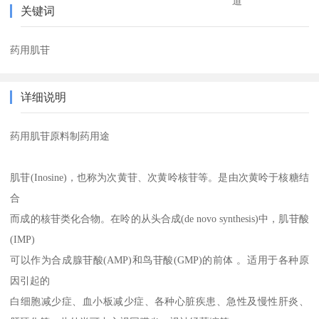
道
关键词
药用肌苷
详细说明
药用肌苷原料制药用途
肌苷(Inosine)，也称为次黄苷、次黄呤核苷等。是由次黄呤于核糖结
合
而成的核苷类化合物。在呤的从头合成(de novo synthesis)中，肌苷酸
(IMP)
可以作为合成腺苷酸(AMP)和鸟苷酸(GMP)的前体 。适用于各种原
因引起的
白细胞减少症、血小板减少症、各种心脏疾患、急性及慢性肝炎、