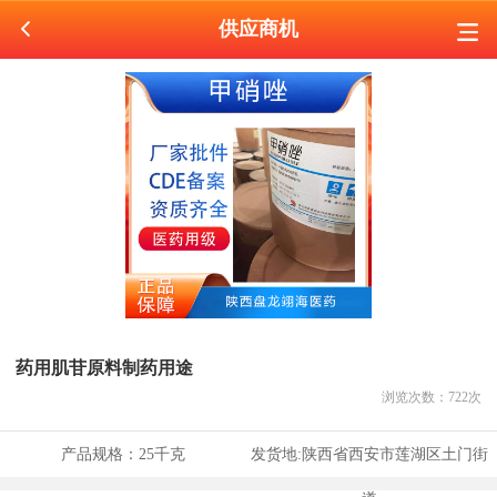
供应商机
药用肌苷原料制药用途
浏览次数：
722
次
产品规格：
25千克
发货地:
陕西省西安市莲湖区土门街