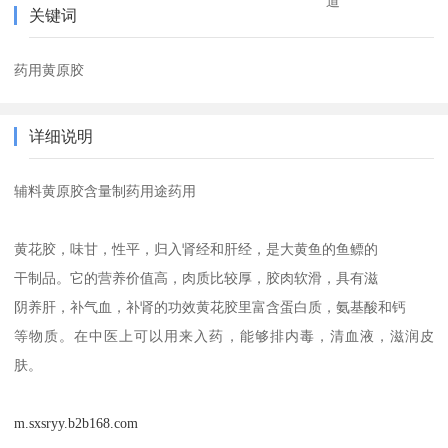
道
关键词
药用黄原胶
详细说明
辅料黄原胶含量制药用途药用
黄花胶，味甘，性平，归入肾经和肝经，是大黄鱼的鱼鳔的
干制品。它的营养价值高，肉质比较厚，胶肉软滑，具有滋
阴养肝，补气血，补肾的功效黄花胶里富含蛋白质，氨基酸和钙
等物质。在中医上可以用来入药，能够排内毒，清血液，滋润皮
肤。
m.sxsryy.b2b168.com