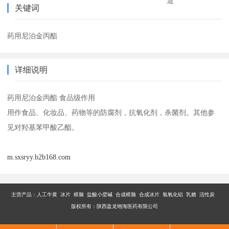
道
关键词
药用尼泊金丙酯
详细说明
药用尼泊金丙酯 食品级作用
用作食品、化妆品、药物等的防腐剂，抗氧化剂，杀菌剂。其他参
见对羟基苯甲酸乙酯。
m.sxsryy.b2b168.com
主营产品：
人工牛黄 冰片 樟脑 盐酸小檗碱 合成樟脑 合成冰片 氢氧化铝 乳糖 活性炭
版权所有：陕西盘龙翊海医药有限公司