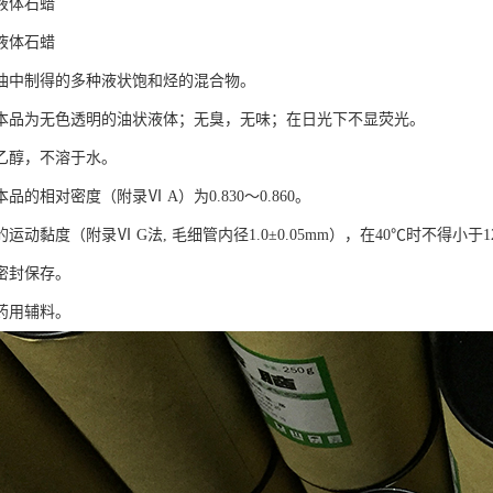
液体石蜡
液体石蜡
油中制得的多种液状饱和烃的混合物。
本品为无色透明的油状液体；无臭，无味；在日光下不显荧光。
乙醇，不溶于水。
品的相对密度（附录Ⅵ A）为0.830～0.860。
运动黏度（附录Ⅵ G法, 毛细管内径1.0±0.05mm），在40℃时不得小于12
密封保存。
药用辅料。