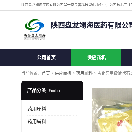
陕西盘龙翊海医药有限公
公司首页
供应商机
当前位置：
首页
>
供应商机
>
药用辅料
> 吉化医用级液状石
产品分类
Product
药用原料
药用辅料