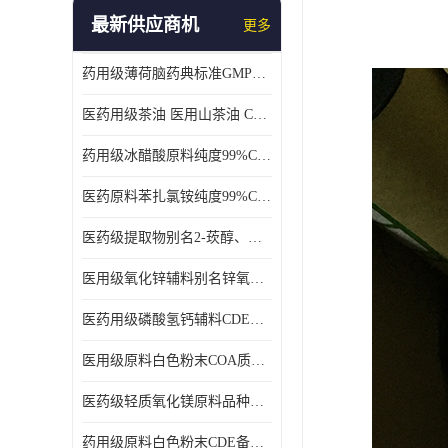
最新供应商机
更多
药用级薄荷脑药典标准GMP工厂
医药用级茶油 医用山茶油 COA质检 价格优 原料药
药用级冰醋酸原料纯度99%CDE备案COA质检
医药原料苯扎氯铵纯度99%CDE备案500g/瓶
医药级提取物别名2-莰醇、龙脑1kg/袋
医用级氧化锌辅料别名锌氧粉CDE备案cas1314-13-2
医药用级磷酸氢钙辅料CDE备案CAS7757-93-9
医用级原料白色粉末COA质检同行CAS113-92-8
医药级轻质氧化镁原料品种多 有 质量好GMP认证 CDE备案
药用级原料白色粉末CDE备案cas56-75-7