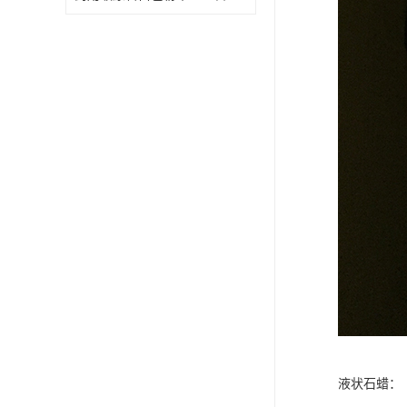
液状石蜡：