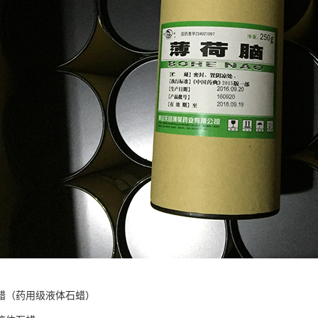
蜡（药用级液体石蜡）