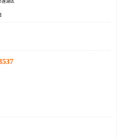
市莲湖区
蜡
3537