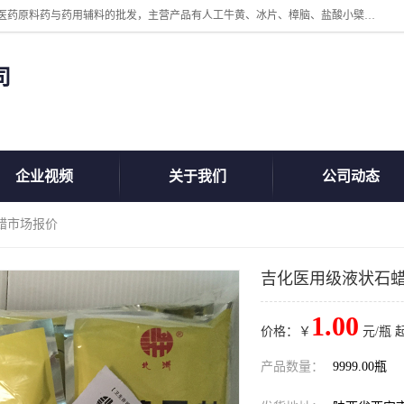
陕西盘龙翊海医药有限公司是一家民营科技型中小企业，公司核心专注医药原料药与药用辅料的批发，主营产品有人工牛黄、冰片、樟脑、盐酸小檗碱、氢氧化铝、枸橼酸喷托维林、甲硝唑、维生素B、维生素C、维生素E、克霉唑、利巴韦林、氯化铵等。
司
企业视频
关于我们
公司动态
蜡市场报价
吉化医用级液状石
1.00
价格：￥
元/瓶 
产品数量：
9999.00瓶