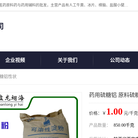
陕西盘龙翊海医药有限公司是一家民营科技型中小企业，公司核心专注医药原料药与药用辅料的批发，主营产品有人工牛黄、冰片、樟脑、盐酸小檗碱、氢氧化铝、枸橼酸喷托维林、甲硝唑、维生素B、维生素C、维生素E、克霉唑、利巴韦林、氯化铵等。
司
企业视频
关于我们
公司动态
硫糖铝性状
药用硫糖铝 原料硫
1.00
价格：￥
元/千克
产品数量：
850.00千克