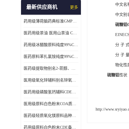
中文名
最新供应商机
更多
中文别
药用级薄荷脑药典标准GMP工厂
硫糖铝
医药用级茶油 医用山茶油 COA质检 价格优 原料药
EINECS
药用级冰醋酸原料纯度99%CDE备案COA质检
分
子
分
子
医药原料苯扎氯铵纯度99%CDE备案500g/瓶
物化性
医药级提取物别名2-莰醇、龙脑1kg/袋
硫糖铝
性状
医用级氧化锌辅料别名锌氧粉CDE备案cas1314-13-2
医药用级磷酸氢钙辅料CDE备案CAS7757-93-9
医用级原料白色粉末COA质检同行CAS113-92-8
http://www.sryiyao
医药级轻质氧化镁原料品种多 有 质量好GMP认证 CDE备案
药用级原料白色粉末CDE备案cas56-75-7