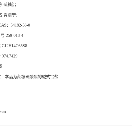
称
硫糖铝
名
胃溃宁
;
CAS
：
54182-58-0
号 259-018-4
式
C12H14O35S8
量
974.7429
质
：
本品为蔗糖硫酸酯的碱式铝盐
.com