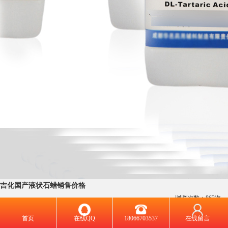
吉化国产液状石蜡销售价格
浏览次数：
862
次
产品规格：
首页
在线QQ
18066703537
在线留言
发货地:
陕西省西安市莲湖区