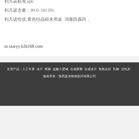
利凡诺标准
;ep6
利凡诺含量：
99.0~101.0%
利凡诺性状
;
黄色结晶粉末用途 消毒防腐药，
m.sxsryy.b2b168.com
主营产品：
人工牛黄 冰片 樟脑 盐酸小檗碱 合成樟脑 合成冰片 氢氧化铝 乳糖 活性炭
版权所有：陕西盘龙翊海医药有限公司