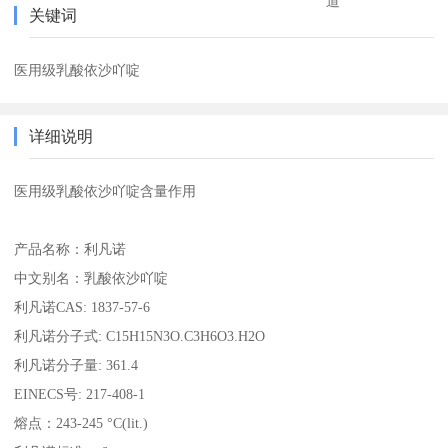
道
关键词
医用级乳酸依沙吖啶
详细说明
医用级乳酸依沙吖啶含量作用
产品名称：利凡诺
中文别名：乳酸依沙吖啶
利凡诺
CAS: 1837-57-6
利凡诺分子式
: C15H15N3O.C3H6O3.H2O
利凡诺分子量
: 361.4
EINECS
号
: 217-408-1
熔点：
243-245
°
C(lit.)