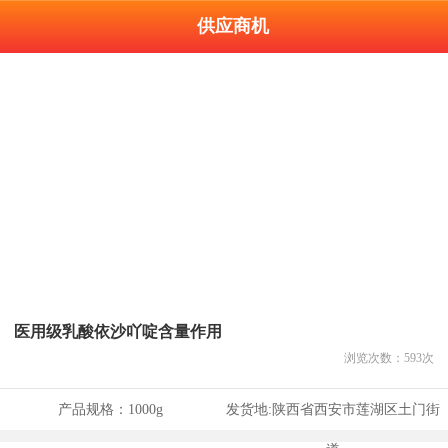
供应商机
医用级乳酸依沙吖啶含量作用
浏览次数：
593
次
产品规格：
1000g
发货地:
陕西省西安市莲湖区土门街