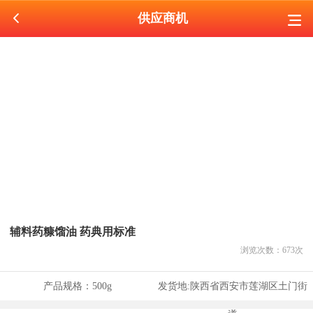
供应商机
辅料药糠馏油 药典用标准
浏览次数：
673
次
产品规格：
500g
发货地:
陕西省西安市莲湖区土门街