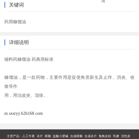
道
关键词
药用糠馏油
详细说明
辅料药糠馏油 药典用标准
糠馏油，是一款药物，主要作用是促使角质新生及止痒、消炎、收
敛等作
用，用治皮炎、湿疹。
m.sxsryy.b2b168.com
主营产品：
人工牛黄 冰片 樟脑 盐酸小檗碱 合成樟脑 合成冰片 氢氧化铝 乳糖 活性炭