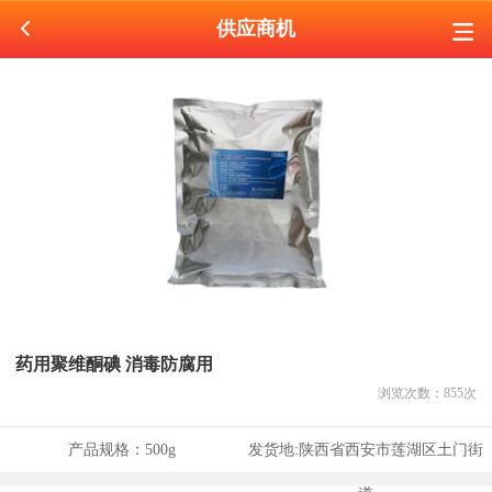
供应商机
药用聚维酮碘 消毒防腐用
浏览次数：
855
次
产品规格：
500g
发货地:
陕西省西安市莲湖区土门街