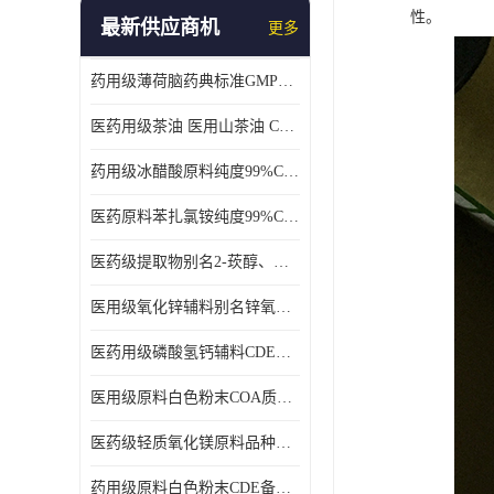
性。
最新供应商机
更多
药用级薄荷脑药典标准GMP工厂
医药用级茶油 医用山茶油 COA质检 价格优 原料药
药用级冰醋酸原料纯度99%CDE备案COA质检
医药原料苯扎氯铵纯度99%CDE备案500g/瓶
医药级提取物别名2-莰醇、龙脑1kg/袋
医用级氧化锌辅料别名锌氧粉CDE备案cas1314-13-2
医药用级磷酸氢钙辅料CDE备案CAS7757-93-9
医用级原料白色粉末COA质检同行CAS113-92-8
医药级轻质氧化镁原料品种多 有 质量好GMP认证 CDE备案
药用级原料白色粉末CDE备案cas56-75-7