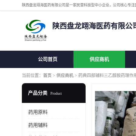
陕西盘龙翊海医药有限公
公司首页
供应商机
当前位置：
首页
>
供应商机
> 药典四部辅料三乙醇胺药理作
产品分类
Product
药用原料
药用辅料