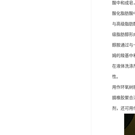
酸中和成皂
酸化脂肪酸
与高级脂肪
级脂肪醇形
醇胺通过与
姆的羧基中
在液体洗涤
性。
用作环氧树脂
腈橡胶聚合
剂，还可用