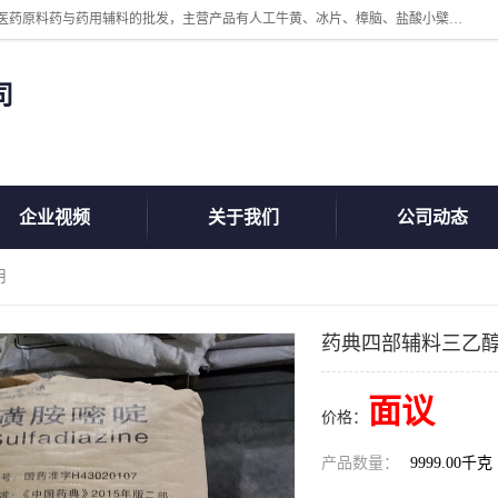
陕西盘龙翊海医药有限公司是一家民营科技型中小企业，公司核心专注医药原料药与药用辅料的批发，主营产品有人工牛黄、冰片、樟脑、盐酸小檗碱、氢氧化铝、枸橼酸喷托维林、甲硝唑、维生素B、维生素C、维生素E、克霉唑、利巴韦林、氯化铵等。
司
企业视频
关于我们
公司动态
用
药典四部辅料三乙
面议
价格：
产品数量：
9999.00千克