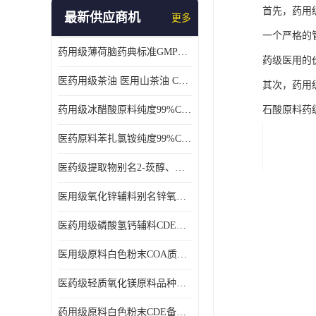
首先，药用级
最新供应商机
更多
一个严格的
药用级薄荷脑药典标准GMP工厂
药级医用的
医药用级茶油 医用山茶油 COA质检 价格优 原料药
其次，药用
药用级冰醋酸原料纯度99%CDE备案COA质检
石酸原料药
医药原料苯扎氯铵纯度99%CDE备案500g/瓶
医药级提取物别名2-莰醇、龙脑1kg/袋
医用级氧化锌辅料别名锌氧粉CDE备案cas1314-13-2
医药用级磷酸氢钙辅料CDE备案CAS7757-93-9
医用级原料白色粉末COA质检同行CAS113-92-8
医药级轻质氧化镁原料品种多 有 质量好GMP认证 CDE备案
药用级原料白色粉末CDE备案cas56-75-7