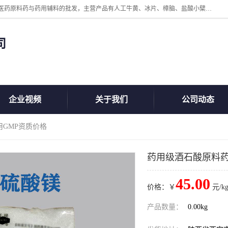
陕西盘龙翊海医药有限公司是一家民营科技型中小企业，公司核心专注医药原料药与药用辅料的批发，主营产品有人工牛黄、冰片、樟脑、盐酸小檗碱、氢氧化铝、枸橼酸喷托维林、甲硝唑、维生素B、维生素C、维生素E、克霉唑、利巴韦林、氯化铵等。
司
企业视频
关于我们
公司动态
用GMP资质价格
药用级酒石酸原料药
45.00
价格：￥
元/k
产品数量：
0.00kg