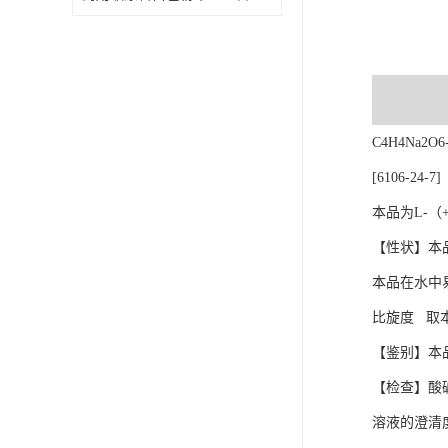
C4H4Na2O6
[6106-24-7]
本品为L-（
【性状】本
本品在水中
比旋度 取本
【鉴别】本
【检查】酸碱
溶液的澄清度