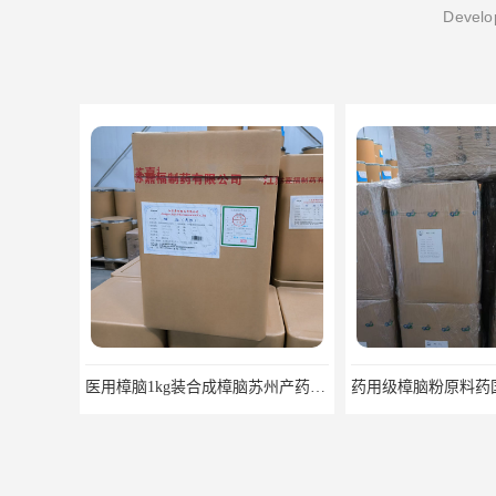
Develop
药用级樟脑粉原料药国药准字福建青松