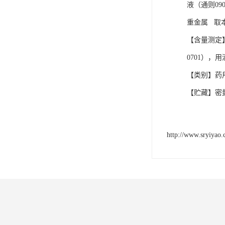
液（通则09
重金属 取本
【含量测定
0701），用
【类别】药
【贮藏】密
http://www.sryiyao