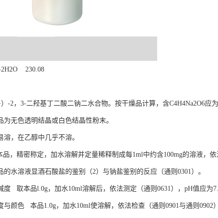
-2H2O 230.08
+）-2，3-二羟基丁二酸二钠二水合物。按干燥品计算，含C4H4Na2O6应为99
品为无色透明结晶或白色结晶性粉末。
易溶，在乙醇中几乎不溶。
品，精密称定，加水溶解并定量稀释制成每1ml中约含100mg的溶液，依法测定（
品的水溶液显酒石酸盐的鉴别（2）与钠盐鉴别的反应（通则0301）。
度 取本品l.0g，加水10ml溶解后，依法测定（通则0631），pH值应为7.0
与颜色 本品1.0g，加水10ml使溶解，依法检查（通则0901与通则0