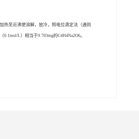
。
l，加热至近沸使溶解，放冷，照电位滴定法（通则
mol/L）相当于9.703mg的C4H4Na2O6。