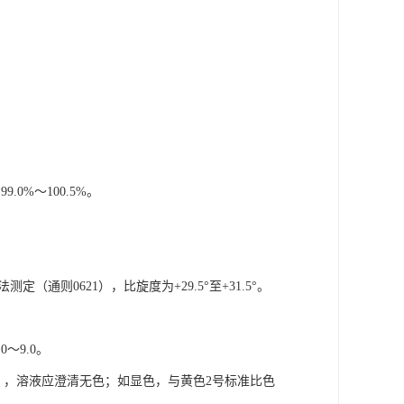
.0%～100.5%。
通则0621），比旋度为+29.5°至+31.5°。
～9.0。
902），溶液应澄清无色；如显色，与黄色2号标准比色