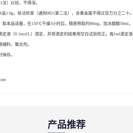
01法）比较，不得深。
品1.0g，依法检查（通则0821第二法），含重金属不得过百万分之二十
】取本品适量，在150℃干燥3小时后，精密称取约80mg，加冰醋酸50m
滴定液（0.1mol/L）滴定，并将滴定的结果用空白试验校正。每1ml滴定液（0.1
用辅料，螯合剂。
封保存。
.com
产品推荐