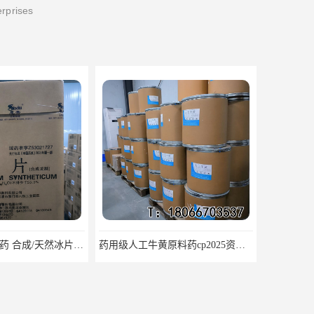
erprises
药用级人工牛黄原料药cp2025资质齐全
医用级辅料药海藻酸钠CDE备案GMP COA质检