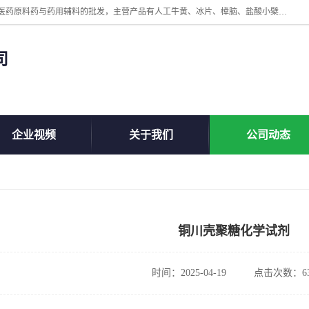
陕西盘龙翊海医药有限公司是一家民营科技型中小企业，公司核心专注医药原料药与药用辅料的批发，主营产品有人工牛黄、冰片、樟脑、盐酸小檗碱、氢氧化铝、枸橼酸喷托维林、甲硝唑、维生素B、维生素C、维生素E、克霉唑、利巴韦林、氯化铵等。
司
企业视频
关于我们
公司动态
铜川壳聚糖化学试剂
时间：2025-04-19
点击次数：63