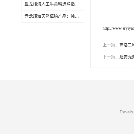
盘龙翊海人工牛黄粉选购指南，从含量测定到细度检查，帮助您合理选型
盘龙翊海天然樟脑产品：纯度等级与药用辅料标准解析
http://www.sryiy
上一篇：
商洛二
下一篇：
延安壳
Develop