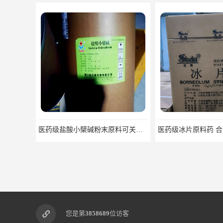
医药级盐酸小檗碱粉末原料可关联审评
您是第
3858689
位访客