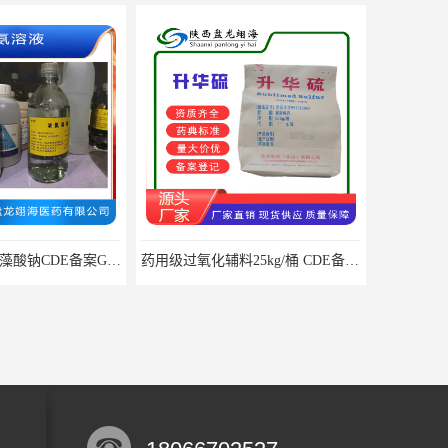
医用级辅料药海藻酸钠CDE备案GMP COA质检
药用级过氧化辅料25kg/桶 CDE备案CP20药典标准