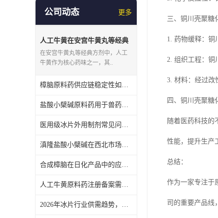
公司动态
更多
三、铜川壳聚糖
1. 药物缓释
人工牛黄在安宫牛黄丸等经典
方中的用量，盘龙翊海提供合
在安宫牛黄丸等经典方剂中，人工
2. 组织工程
规供应
牛黄作为核心药味之一，其..
3. 材料：经
樟脑原料药供应链稳定性如何保障？盘龙翊海依托陕西仓储配送
四、铜川壳聚糖
盐酸小檗碱原料药用于兽药领域，盘龙翊海谈法规符合性
随着医药科技的
医用级冰片外用制剂常见问题，盘龙翊海从原料角度提供解决思路
性能，提升生产
滇隆盐酸小檗碱在西北市场的供应特点，盘龙翊海讲物流与仓储
总结：
合成樟脑在日化产品中的应用趋势，盘龙翊海提供医药级原料
作为一家专注于
人工牛黄原料药注册备案需注意什么？盘龙翊海协助药企准备资料
司的重要产品线
2026年冰片行业供需趋势，盘龙翊海陕西生产基地产能与品控介绍