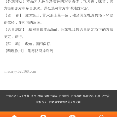
【外观性状】本品为无色至淡黄色的澄明液体；气芳香，味苦；强
力振摇则发生多量泡沫。遇低温可能发生浑浊或沉淀。
【鉴
别】
取本
6ml，置水浴上蒸干后，残渣照苯扎溴铵项下的鉴
别试验，显相同的反应。
【含量测定】
精密量取本品
5ml，照苯扎溴铵含量测定项下的方法
测定，即得。
【贮
藏】
遮光，密闭保存。
【药理作用】
消毒防腐原料药
m.sxsryy.b2b168.com
主营产品：
人工牛黄 冰片 樟脑 盐酸小檗碱 合成樟脑 合成冰片 氢氧化铝 乳糖 活性炭
版权所有：陕西盘龙翊海医药有限公司