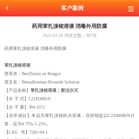
客户案例
药用苯扎溴铵溶液 消毒外用防腐
2025-03-28
浏览次数：
967
次
药用苯扎溴铵溶液 消毒外用防腐
苯扎溴铵溶液
拼音名：
BenZhaxiu an Rongye
英文名：
Benzalkonium Bromide Solution
【产品名称】
苯扎溴铵溶液；新洁尔灭
【分
子
式】
C21H38BrN
【分
子
量】
384.4371
【化学成分】本品为苯扎溴铵的水溶液，含烃铵盐以
C22H40BrN计
算，应为4.75%-5.25%。
【
CAS 号】7281-04-1