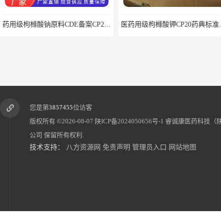
药用级枸橼酸钠原料CDE备案CP20药典标准CAS6132-04-3
医药用级枸橼酸钾
您是第
3857455
位访客
版权所有 ©2026-08-07
陕ICP备2024050656号-1
睿诚康医药科技（
公司
保留所有权利.
技术支持：
八方资源网
免责声明
管理员入口
网站地图
药用级酊CP20药典标准CDE备案