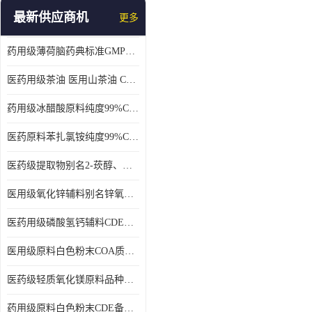
最新供应商机
更多
药用级薄荷脑药典标准GMP工厂
医药用级茶油 医用山茶油 COA质检 价格优 原料药
药用级冰醋酸原料纯度99%CDE备案COA质检
医药原料苯扎氯铵纯度99%CDE备案500g/瓶
医药级提取物别名2-莰醇、龙脑1kg/袋
医用级氧化锌辅料别名锌氧粉CDE备案cas1314-13-2
医药用级磷酸氢钙辅料CDE备案CAS7757-93-9
医用级原料白色粉末COA质检同行CAS113-92-8
医药级轻质氧化镁原料品种多 有 质量好GMP认证 CDE备案
药用级原料白色粉末CDE备案cas56-75-7