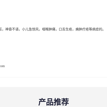
狂，神昏不语，小儿急惊风，咽喉肿痛，口舌生疮，痈肿疔疮等病症的。
.com
产品推荐