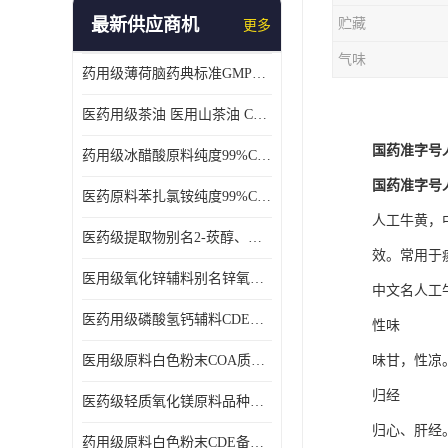
最新供应商机
贮藏
更多
气味
药用级薄荷脑药典标准GMP工厂
医药用级茶油 医用山茶油 COA质检 价格优 原料药
国药准字号
药用级冰醋酸原料纯度99%CDE备案COA质检
国药准字号
医药原料苯扎氯铵纯度99%CDE备案500g/瓶
人工牛黄，
医药级提取物别名2-莰醇、龙脑1kg/袋
效。常用于
医用级氧化锌辅料别名锌氧粉CDE备案cas1314-13-2
中文名人工牛黄
医药用级磷酸氢钙辅料CDE备案CAS7757-93-9
性味
医用级原料白色粉末COA质检同行CAS113-92-8
味甘，性凉
归经
医药级轻质氧化镁原料品种多 有 质量好GMP认证 CDE备案
归心、肝经
药用级原料白色粉末CDE备案cas56-75-7