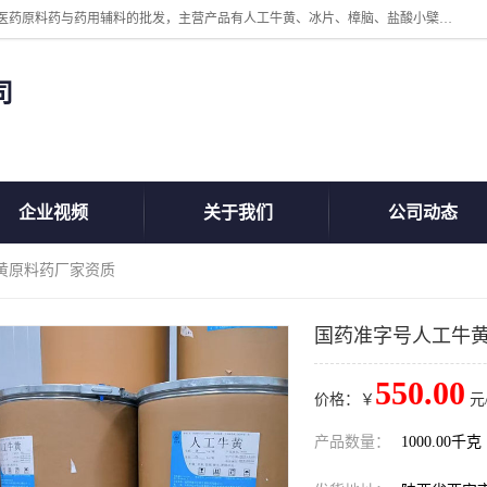
陕西盘龙翊海医药有限公司是一家民营科技型中小企业，公司核心专注医药原料药与药用辅料的批发，主营产品有人工牛黄、冰片、樟脑、盐酸小檗碱、氢氧化铝、枸橼酸喷托维林、甲硝唑、维生素B、维生素C、维生素E、克霉唑、利巴韦林、氯化铵等。
司
企业视频
关于我们
公司动态
黄原料药厂家资质
国药准字号人工牛
550.00
价格：￥
元
产品数量：
1000.00千克