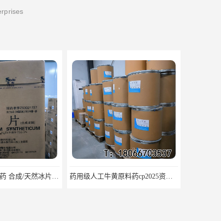
erprises
医药级冰片原料药 合成/天然冰片药典标准原料
药用级人工牛黄原料药cp2025资质齐全