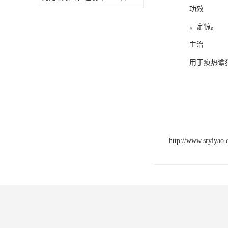
功效
，定惊。
主治
用于痰热谵
http://www.sryiyao