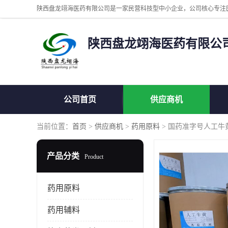
陕西盘龙翊海医药有限公
公司首页
供应商机
当前位置：
首页
>
供应商机
>
药用原料
> 国药准字号人工牛
产品分类
Product
药用原料
药用辅料