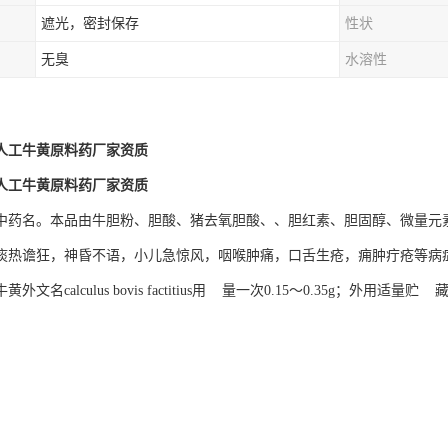
遮光，密封保存
性状
无臭
水溶性
人工牛黄原料药厂家资质
人工牛黄原料药厂家资质
中药名。本品由牛胆粉、胆酸、猪去氧胆酸、、胆红素、胆固醇、微量元
痰热谵狂，神昏不语，小儿急惊风，咽喉肿痛，口舌生疮，痈肿疔疮等病
外文名calculus bovis factitius用 量一次0.15～0.35g；外
。
。