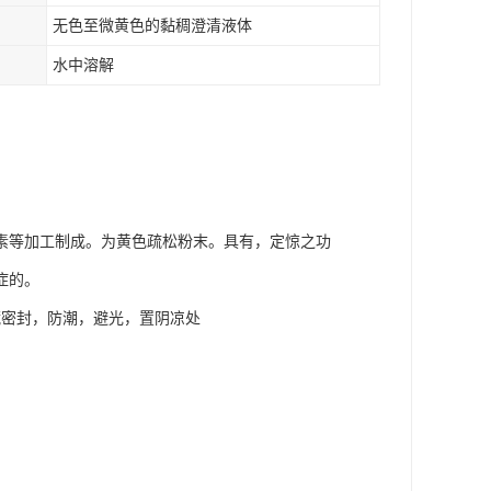
无色至微黄色的黏稠澄清液体
水中溶解
素等加工制成。为黄色疏松粉末。具有，定惊之功
症的。
用适量贮 藏密封，防潮，避光，置阴凉处