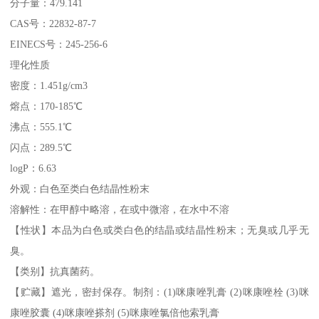
分子量：479.141
CAS号：22832-87-7
EINECS号：245-256-6
理化性质
密度：1.451g/cm3
熔点：170-185℃
沸点：555.1℃
闪点：289.5℃
logP：6.63
外观：白色至类白色结晶性粉末
溶解性：在甲醇中略溶，在或中微溶，在水中不溶
【性状】本品为白色或类白色的结晶或结晶性粉末；无臭或几乎无
臭。
【类别】抗真菌药。
【贮藏】遮光，密封保存。制剂：(1)咪康唑乳膏 (2)咪康唑栓 (3)咪
康唑胶囊 (4)咪康唑搽剂 (5)咪康唑氯倍他索乳膏