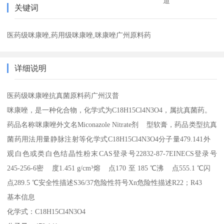
道
关键词
医药级咪康唑,药用级咪康唑,咪康唑广州原料药
详细说明
医药级咪康唑抗真菌原料药广州汉普
咪康唑，是一种化合物，化学式为C18H15Cl4N3O4，属抗真菌药。
药品名称咪康唑外文名Miconazole Nitrate剂 型软膏，药品类型抗真
菌药用法用量静脉注射等化学式C18H15Cl4N3O4分子量479.141外
观白色或类白色结晶性粉末CAS登录号22832-87-7EINECS登录号
245-256-6密 度1.451 g/cm³熔 点170 至 185 ℃沸 点555.1 ℃闪
点289.5 ℃安全性描述S36/37危险性符号Xn危险性描述R22；R43
基本信息
化学式：C18H15Cl4N3O4