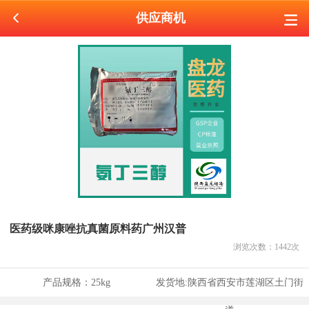
供应商机
医药级咪康唑抗真菌原料药广州汉普
浏览次数：
1442
次
产品规格：
25kg
发货地:
陕西省西安市莲湖区土门街