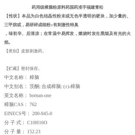
药用级樟脑粉原料药国药准字福建青松
【性状】本品为白色结晶性粉末或无色半透明的硬块，加少量的、
三甲烷或，易研碎成细粉;有刺激性特臭
，味初辛、后清凉；在常温中易挥发，燃烧时发生黑烟及有光的火
焰。
【类别】
皮肤刺激药。
【贮藏】
密封保存。
中文名称：
樟脑
中文别名：
茨酮; 合成樟脑; (±)-樟脑
英文名称：
bornan-one
樟脑
CAS： 762
EINECS号： 200-945-0
分
子
式：
C10H16O
分
子
量：
152.23