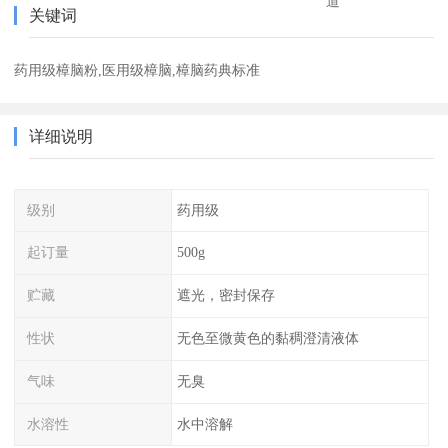
道
关键词
药用级樟脑粉,医用级樟脑,樟脑药典标准
详细说明
级别
药用级
起订量
500g
贮藏
遮光，密封保存
性状
无色至微黄色的黏稠澄清液体
气味
无臭
水溶性
水中溶解