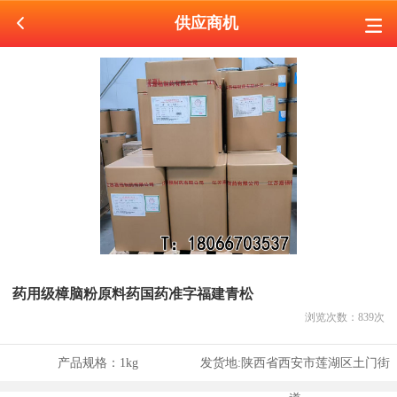
供应商机
药用级樟脑粉原料药国药准字福建青松
浏览次数：
839
次
产品规格：
1kg
发货地:
陕西省西安市莲湖区土门街