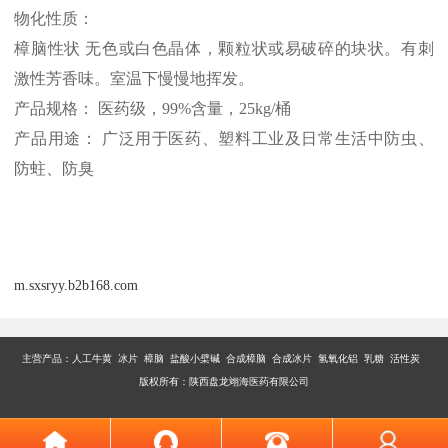
物化性质：
樟脑性状
无色或白色晶体，颗粒状或易破碎的块状。有刺
激性芳香味。室温下慢慢地挥发。
产品规格：
医药级，
99%含量，25kg/桶
产品用途：
广泛用于医药、塑料工业及日常生活中防虫、
防蛀、防臭
m.sxsryy.b2b168.com
主营产品：
人工牛黄 冰片 樟脑 盐酸小檗碱 合成樟脑 合成冰片 氢氧化铝 乳糖 活性炭
版权所有：陕西盘龙翊海医药有限公司