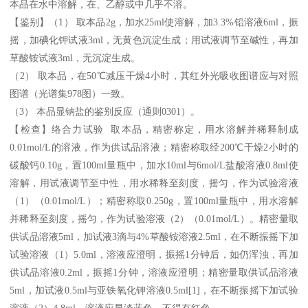
本品在水中溶解，在、乙醇或中几乎不溶。
【鉴别】（1） 取本品2g，加水25ml使溶解，加3.3%铅溶液6ml，振
摇，加碘化钾试液3ml，无黄色沉淀生成；用试液调节至碱性，再加
草酸铵试液3ml，无沉淀生成。
（2） 取本品，在50℃减压干燥4小时，其红外光吸收图谱应与对照
图谱（光谱集978图）一致。
（3） 本品显钠盐的鉴别反应（通则0301）。
【检查】络合力试验 取本品，精密称定，用水溶解并稀释制成
0.01mol/L的溶液，作为供试品溶液；精密称取经200℃干燥2小时的
碳酸钙0.10g，置100ml量瓶中，加水10ml与6mol/L盐酸溶液0.8ml使
溶解，用试液调节至中性，用水稀释至刻度，摇匀，作为试验溶液
（1）（0.01mol/L）；精密称取0.250g，置100ml量瓶中，用水溶解
并稀释至刻度，摇匀，作为试验溶液（2）（0.01mol/L）。精密量取
供试品溶液5ml，加试液3滴与4%草酸铵溶液2.5ml，在不断振摇下加
试验溶液（1）5.0ml，溶液应澄明，振摇1分钟后，如仍浑浊，再加
供试品溶液0.2ml，振摇1分钟，溶液应澄明；精密量取供试品溶液
5ml，加试液0.5ml与亚铁氧化钾溶液0.5ml[1]，在不断振摇下加试验