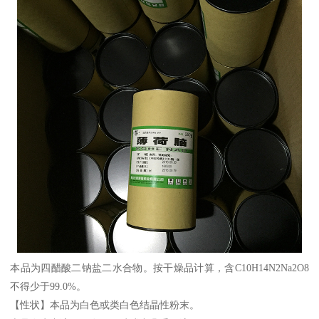
本品为四醋酸二钠盐二水合物。按干燥品计算，含C10H14N2Na2O8
不得少于99.0%。
【性状】本品为白色或类白色结晶性粉末。