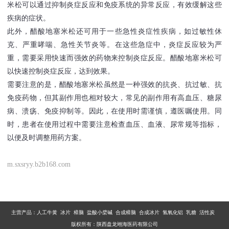
米松可以通过抑制炎症反应和免疫系统的异常反应，有效缓解这些
疾病的症状。
此外，醋酸地塞米松还可用于一些急性炎症性疾病，如过敏性休
克、严重哮喘、急性关节炎等。在这些急症中，炎症反应较为严
重，需要采用快速而强效的药物来控制炎症反应。醋酸地塞米松可
以快速控制炎症反应，达到效果。
需要注意的是，醋酸地塞米松虽然是一种强效的抗炎、抗过敏、抗
免疫药物，但其副作用也相对较大，常见的副作用有高血压、糖尿
病、溃疡、免疫抑制等。因此，在使用时需谨慎，遵医嘱使用。同
时，患者在使用过程中需要注意检查血压、血液、尿常规等指标，
以便及时调整用药方案。
m.sxsryy.b2b168.com
主营产品：
人工牛黄 冰片 樟脑 盐酸小檗碱 合成樟脑 合成冰片 氢氧化铝 乳糖 活性炭
版权所有：陕西盘龙翊海医药有限公司