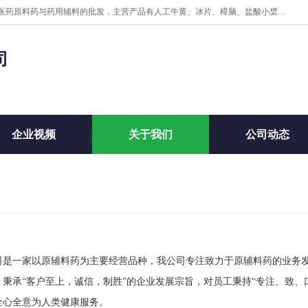
陕西盘龙翊海医药有限公司是一家民营科技型中小企业，公司核心专注医药原料药与药用辅料的批发，主营产品有人工牛黄、冰片、樟脑、盐酸小檗碱、氢氧化铝、枸橼酸喷托维林、甲硝唑、维生素B、维生素C、维生素E、克霉唑、利巴韦林、氯化铵等。
司
企业视频
关于我们
公司动态
司是一家以原辅料药为主要经营品种，我公司专注致力于原辅料药的业务
秉承“客户至上，诚信，制胜”的企业发展宗旨，对员工秉持“专注、致、
全心全意为人类健康服务。