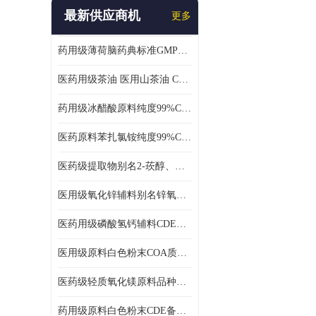
最新供应商机
更多
药用级薄荷脑药典标准GMP工厂
医药用级茶油 医用山茶油 COA质检 价格优 原料药
药用级冰醋酸原料纯度99%CDE备案COA质检
医药原料苯扎氯铵纯度99%CDE备案500g/瓶
医药级提取物别名2-莰醇、龙脑1kg/袋
医用级氧化锌辅料别名锌氧粉CDE备案cas1314-13-2
医药用级磷酸氢钙辅料CDE备案CAS7757-93-9
医用级原料白色粉末COA质检同行CAS113-92-8
医药级轻质氧化镁原料品种多 有 质量好GMP认证 CDE备案
药用级原料白色粉末CDE备案cas56-75-7